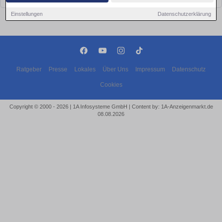
Einstellungen
Datenschutzerklärung
Ratgeber
Presse
Lokales
Über Uns
Impressum
Datenschutz
Cookies
Copyright © 2000 - 2026 | 1A Infosysteme GmbH | Content by: 1A-Anzeigenmarkt.de
08.08.2026