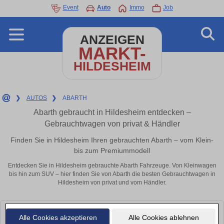
Event
Auto
Immo
Job
ANZEIGEN
MARKT-
HILDESHEIM
❯
AUTOS
❯
ABARTH
Abarth gebraucht in Hildesheim entdecken –
Gebrauchtwagen von privat & Händler
Finden Sie in Hildesheim Ihren gebrauchten Abarth – vom Klein-
bis zum Premiummodell
Entdecken Sie in Hildesheim gebrauchte Abarth Fahrzeuge. Von Kleinwagen
bis hin zum SUV – hier finden Sie von Abarth die besten Gebrauchtwagen in
Hildesheim von privat und vom Händler.
Leider konnten wir derzeit keine passenden Autos finden. Schauen Sie
Alle Cookies akzeptieren
Alle Cookies ablehnen
bald wieder vorbei!