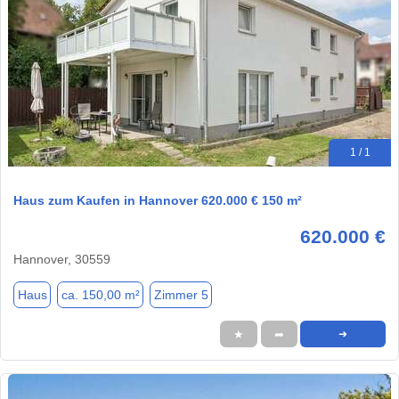
1 / 1
Haus zum Kaufen in Hannover 620.000 € 150 m²
620.000 €
Hannover, 30559
Haus
ca. 150,00 m²
Zimmer 5
★
➦
➜