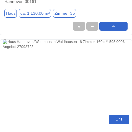
Hannover, 30161
Haus
ca. 1.130,00 m²
Zimmer 35
★
➦
➜
1 / 1