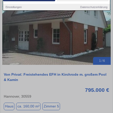
Einstellungen
Datenschutzerklärung
1 / 6
Von Privat: Freistehendes EFH in Kirchrode m. großem Pool
& Kamin
795.000 €
Hannover, 30559
Haus
ca. 160,00 m²
Zimmer 5