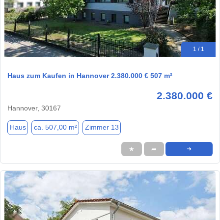
1 / 1
Haus zum Kaufen in Hannover 2.380.000 € 507 m²
2.380.000 €
Hannover, 30167
Haus
ca. 507,00 m²
Zimmer 13
★
➦
➜