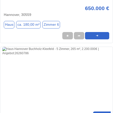
650.000 €
Hannover, 30559
Haus
ca. 180,00 m²
Zimmer 6
★
➦
➜