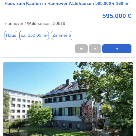
Haus zum Kaufen in Hannover Waldhausen 595.000 € 160 m²
595.000 €
Hannover / Waldhausen, 30519
Haus
ca. 160,00 m²
Zimmer 6
★
➦
➜