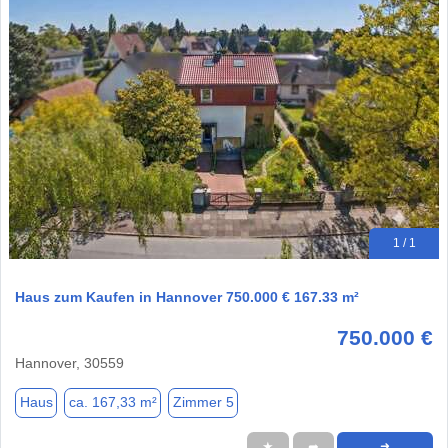
1 / 1
Haus zum Kaufen in Hannover 750.000 € 167.33 m²
750.000 €
Hannover, 30559
Haus
ca. 167,33 m²
Zimmer 5
★
➦
➜