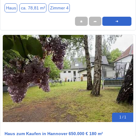
Haus
ca. 78,81 m²
Zimmer 4
★
➦
➜
1 / 1
Haus zum Kaufen in Hannover 650.000 € 180 m²