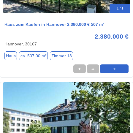
1 / 1
Haus zum Kaufen in Hannover 2.380.000 € 507 m²
2.380.000 €
Hannover, 30167
Haus
ca. 507,00 m²
Zimmer 13
★
➦
➜