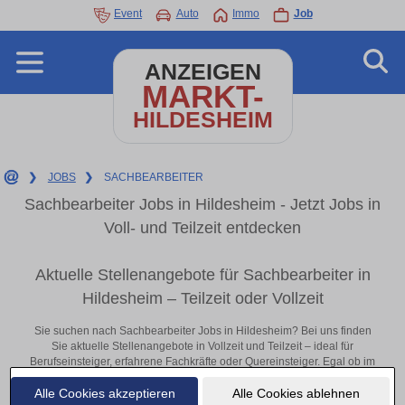
Event
Auto
Immo
Job
ANZEIGEN
MARKT-
HILDESHEIM
❯
JOBS
❯
SACHBEARBEITER
Sachbearbeiter Jobs in Hildesheim - Jetzt Jobs in
Voll- und Teilzeit entdecken
Aktuelle Stellenangebote für Sachbearbeiter in
Hildesheim – Teilzeit oder Vollzeit
Sie suchen nach Sachbearbeiter Jobs in Hildesheim? Bei uns finden
Sie aktuelle Stellenangebote in Vollzeit und Teilzeit – ideal für
Berufseinsteiger, erfahrene Fachkräfte oder Quereinsteiger. Egal ob im
Büro, vor Ort oder remote: Entdecken Sie jetzt neue Chancen in Ihrer
Alle Cookies akzeptieren
Alle Cookies ablehnen
Region und bewerben Sie sich direkt auf passende Sachbearbeiter-