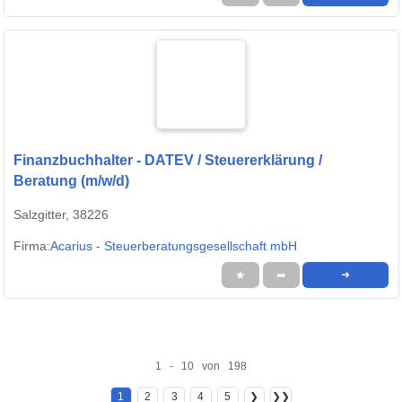
Finanzbuchhalter - DATEV / Steuererklärung /
Beratung (m/w/d)
Salzgitter, 38226
Firma:
Acarius - Steuerberatungsgesellschaft mbH
★
➦
➜
1 - 10 von 198
1
2
3
4
5
❯
❯❯