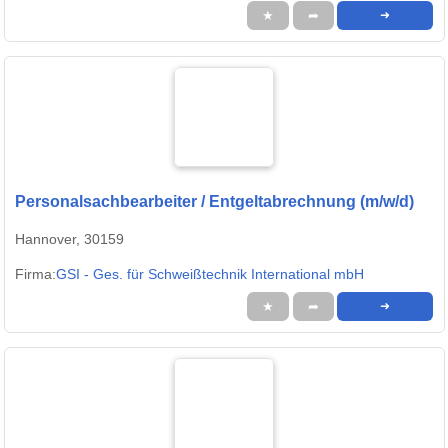
★
➦
➜
Personalsachbearbeiter / Entgeltabrechnung (m/w/d)
Hannover, 30159
Firma:
GSI - Ges. für Schweißtechnik International mbH
★
➦
➜