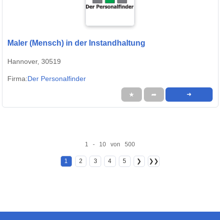
Maler (Mensch) in der Instandhaltung
Hannover, 30519
Firma:
Der Personalfinder
★
➦
➜
1 - 10 von 500
1
2
3
4
5
❯
❯❯