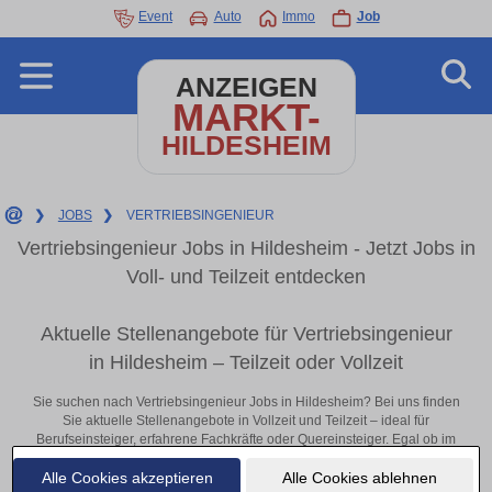
Event
Auto
Immo
Job
ANZEIGEN
MARKT-
HILDESHEIM
❯
JOBS
❯
VERTRIEBSINGENIEUR
Vertriebsingenieur Jobs in Hildesheim - Jetzt Jobs in
Voll- und Teilzeit entdecken
Aktuelle Stellenangebote für Vertriebsingenieur
in Hildesheim – Teilzeit oder Vollzeit
Sie suchen nach Vertriebsingenieur Jobs in Hildesheim? Bei uns finden
Sie aktuelle Stellenangebote in Vollzeit und Teilzeit – ideal für
Berufseinsteiger, erfahrene Fachkräfte oder Quereinsteiger. Egal ob im
Büro, vor Ort oder remote: Entdecken Sie jetzt neue Chancen in Ihrer
Alle Cookies akzeptieren
Alle Cookies ablehnen
Region und bewerben Sie sich direkt auf passende Vertriebsingenieur-