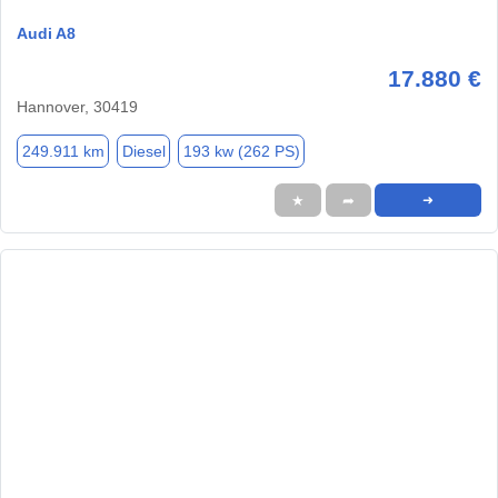
Audi A8
17.880 €
Hannover, 30419
249.911 km
Diesel
193 kw (262 PS)
★
➦
➜