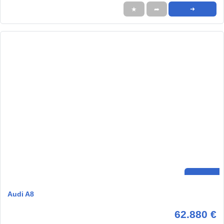
★
➦
➜
Audi A8
62.880 €