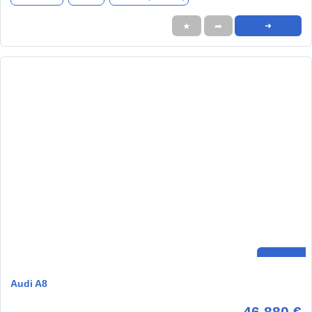
★
➦
➜
Audi A8
46.880 €