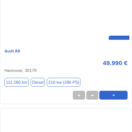
Audi A8
49.990 €
Hannover, 30179
111.280 km
Diesel
210 kw (286 PS)
★
➦
➜