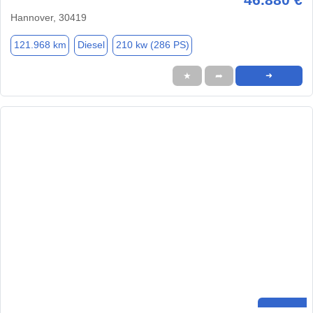
Hannover, 30419
121.968 km
Diesel
210 kw (286 PS)
★
➦
➜