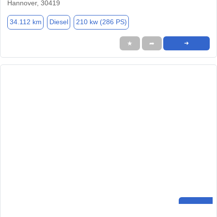
Hannover, 30419
34.112 km
Diesel
210 kw (286 PS)
★
➦
➜