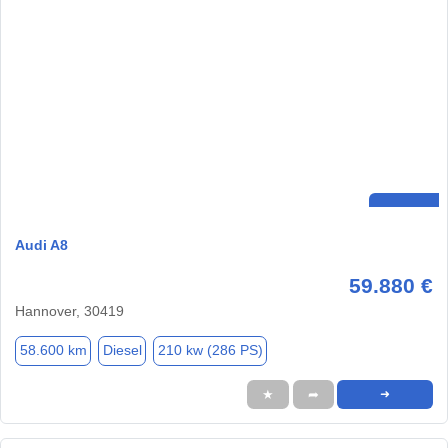
Audi A8
59.880 €
Hannover, 30419
58.600 km
Diesel
210 kw (286 PS)
★
➦
➜