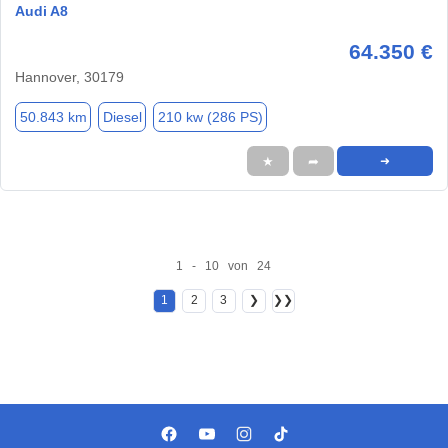
Audi A8
64.350 €
Hannover, 30179
50.843 km
Diesel
210 kw (286 PS)
★
➦
➜
1 - 10 von 24
1
2
3
❯
❯❯