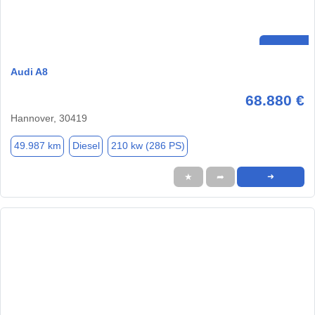
Audi A8
68.880 €
Hannover, 30419
49.987 km
Diesel
210 kw (286 PS)
★
➦
➜