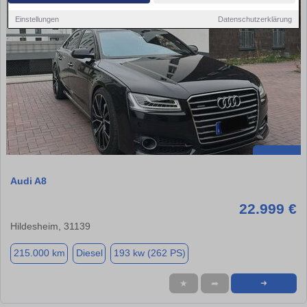
Einstellungen
Datenschutzerklärung
Audi A8
22.999 €
Hildesheim, 31139
215.000 km
Diesel
193 kw (262 PS)
★
➦
➜