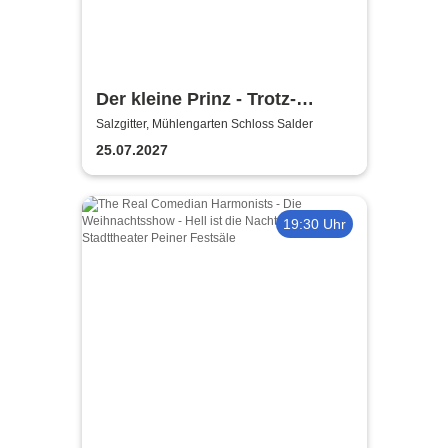
Der kleine Prinz - Trotz-
Alledem-Theater
Salzgitter, Mühlengarten Schloss Salder
25.07.2027
19:30 Uhr