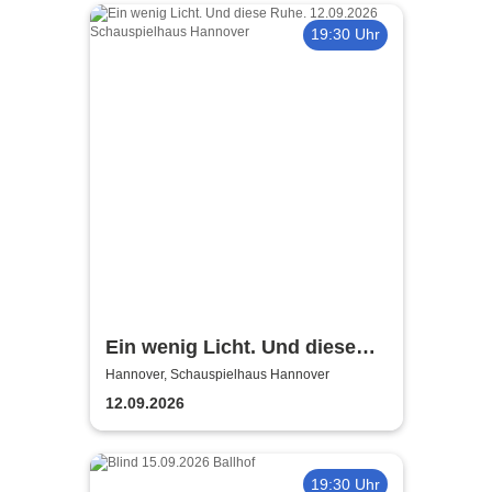
19:30 Uhr
Ein wenig Licht. Und diese
Ruhe. - Niedersächsische
Hannover, Schauspielhaus Hannover
Staatstheater Hannover
12.09.2026
19:30 Uhr