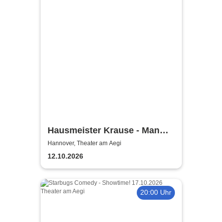
Hausmeister Krause - Man
lebt nur zweimal
Hannover, Theater am Aegi
12.10.2026
20:00 Uhr