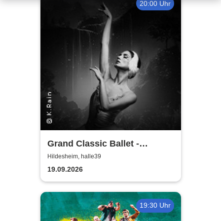
20:00 Uhr
Grand Classic Ballet -
Schwanensee - Jenseits der
Hildesheim, halle39
Bühne mit live Streichquartett
19.09.2026
19:30 Uhr