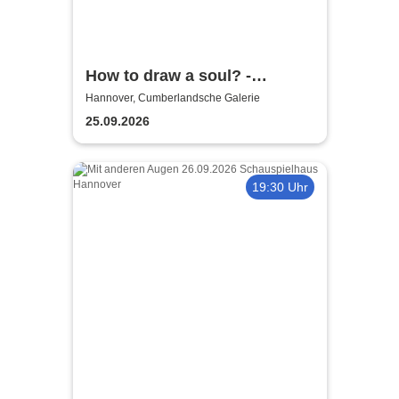
How to draw a soul? -
Niedersächsische
Hannover, Cumberlandsche Galerie
Staatstheater
25.09.2026
19:30 Uhr