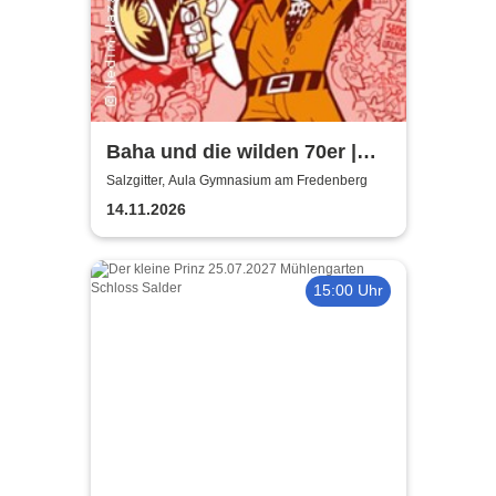
Baha und die wilden 70er |
Aula Gymnasium am
Salzgitter, Aula Gymnasium am Fredenberg
Fredenberg
14.11.2026
15:00 Uhr