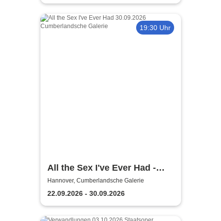
19:30 Uhr
All the Sex I've Ever Had -
Niedersächsisches
Hannover, Cumberlandsche Galerie
Staatstheater Hannover
22.09.2026 - 30.09.2026