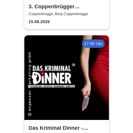
3. Coppenbrügger
Spectaculum - Das Mittelalter
Coppenbrügge, Burg Coppenbrügge
am Ith
15.08.2026
17:00 Uhr
Das Kriminal Dinner -