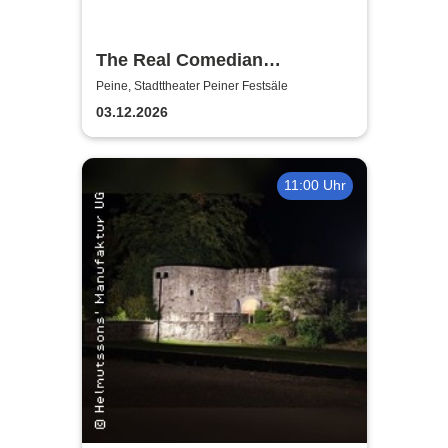
The Real Comedian
Harmonists - Die
Peine, Stadttheater Peiner Festsäle
Weihnachtsshow - Hell ist die
03.12.2026
Nacht
11:00 Uhr