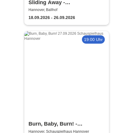
Sliding Away -
Niedersächsische
Hannover, Ballhof
Staatstheater Hannover
18.09.2026 - 26.09.2026
19:00 Uhr
Burn, Baby, Burn! -
Niedersächsisches
Hannover, Schauspielhaus Hannover