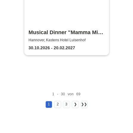
Musical Dinner "Mamma Mia
Special"
Hannover, Kastens Hotel Luisenhof
30.10.2026 - 20.02.2027
1 - 30 von 69
1
2
3
❯
❯❯