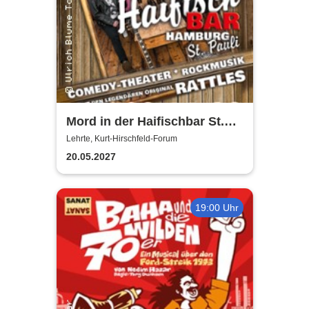
Mord in der Haifischbar St.
Pauli - Theater IK's & The
Lehrte, Kurt-Hirschfeld-Forum
Rattles - Theater & Musik
20.05.2027
19:00 Uhr