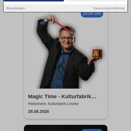
Einstellungen
Datenschutzerklärung
20:00 Uhr
Magic Time - Kulturfabrik
Löseke
Hildesheim, Kulturfabrik Löseke
28.08.2026