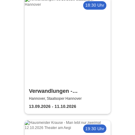
18:30 Uhr
Verwandlungen -
Niedersächsische
Hannover, Staatsoper Hannover
Staatstheater Hannover
13.09.2026 - 11.10.2026
19:30 Uhr