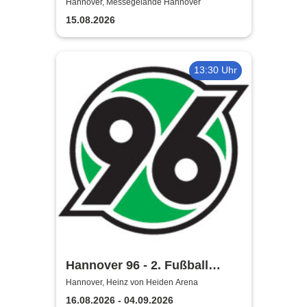
Wir müssen gehen - Tour
Hannover, Messegelände Hannover
2026
15.08.2026
13:30 Uhr
Hannover 96 - 2. Fußball
Bundesliga Saison 2026/27
Hannover, Heinz von Heiden Arena
16.08.2026 - 04.09.2026