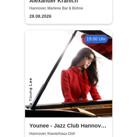
Alexander Kranich
Hannover, Marlene Bar & Bühne
28.08.2026
19:00 Uhr
Younee - Jazz Club Hannover
Steinway-Artist
Hannover, Klavierhaus Döll