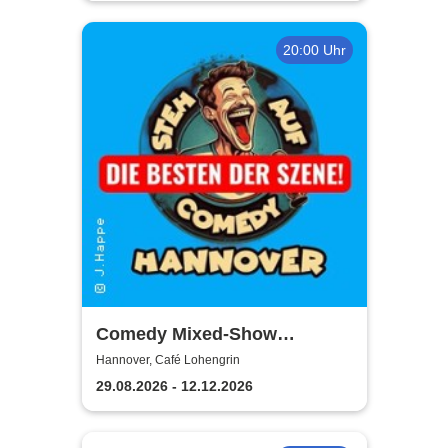
20:00 Uhr
Comedy Mixed-Show
Hannover / STEH AUF
Hannover, Café Lohengrin
COMEDY
29.08.2026 - 12.12.2026