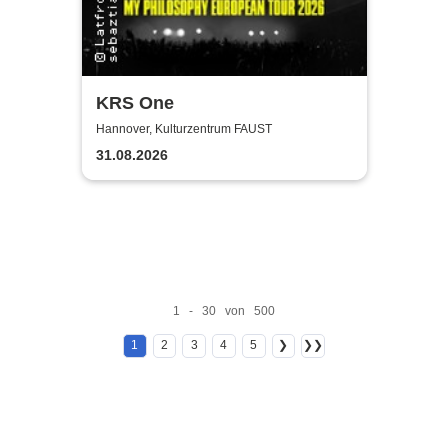
KRS One
Hannover, Kulturzentrum FAUST
31.08.2026
1 - 30 von 500
1
2
3
4
5
❯
❯❯