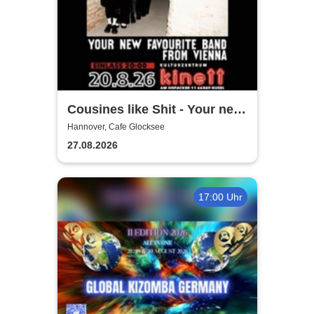
Cousines like Shit - Your new
favourite band from Vienna
Hannover, Cafe Glocksee
27.08.2026
17:00 Uhr