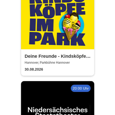
Deine Freunde - Kindsköpfe
im Park - Open Air 2026
Hannover, Parkbühne Hannover
30.08.2026
20:00 Uhr