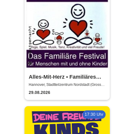
Alles-Mit-Herz • Familiäres
Festival - für Familien &
Hannover, Stadtteilzentrum Nordstadt (Grosser
Saal)
Menschen ohne Kinder
29.08.2026
17:30 Uhr