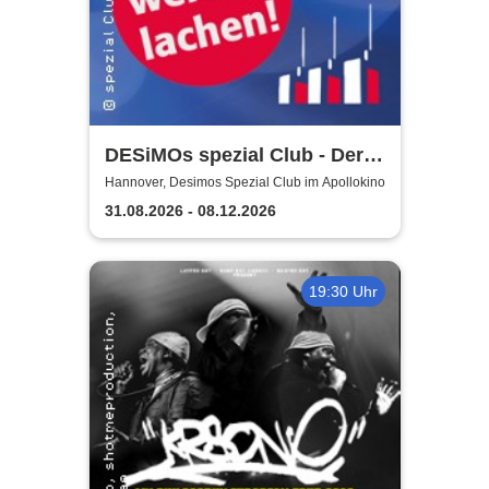
DESiMOs spezial Club - Der
Club-Mix
Hannover, Desimos Spezial Club im Apollokino
31.08.2026 - 08.12.2026
19:30 Uhr