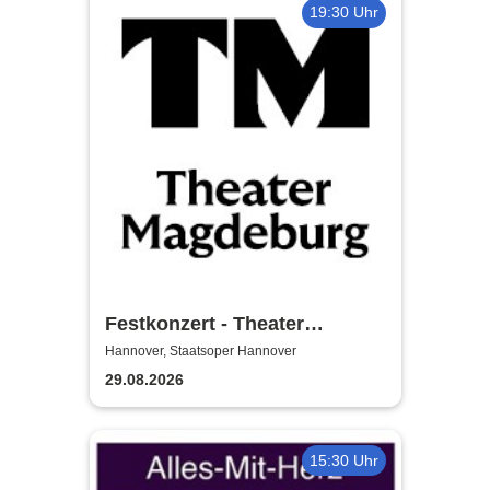
19:30 Uhr
Festkonzert - Theater
Magdeburg
Hannover, Staatsoper Hannover
29.08.2026
15:30 Uhr