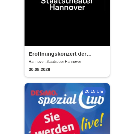
Eröffnungskonzert der
Spielzeit - Niedersächsisches
Hannover, Staatsoper Hannover
Staatstheater Hannover
30.08.2026
20:15 Uhr