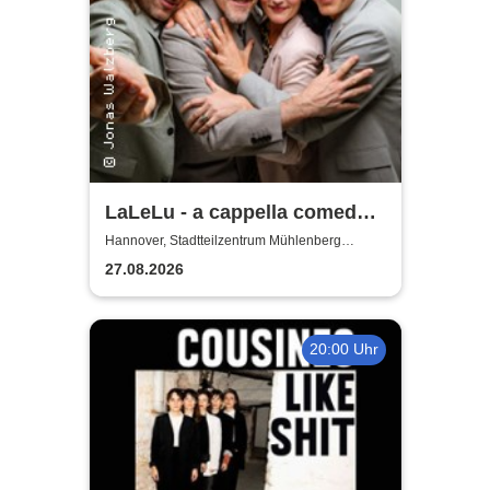
LaLeLu - a cappella comedy -
Urlaub vom Hirn
Hannover, Stadtteilzentrum Mühlenberg
Hannover
27.08.2026
20:00 Uhr