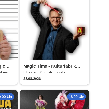
gic
Magic Time - Kulturfabrik
Löseke
dtsee
Hildesheim, Kulturfabrik Löseke
28.08.2026
0:00 Uhr
18:00 Uhr