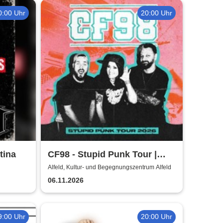
0:00 Uhr
20:00 Uhr
tina
CF98 - Stupid Punk Tour |
Kultur- und
Alfeld, Kultur- und Begegnungszentrum Alfeld
Begegnungszentrum Alfeld
06.11.2026
9:00 Uhr
20:00 Uhr