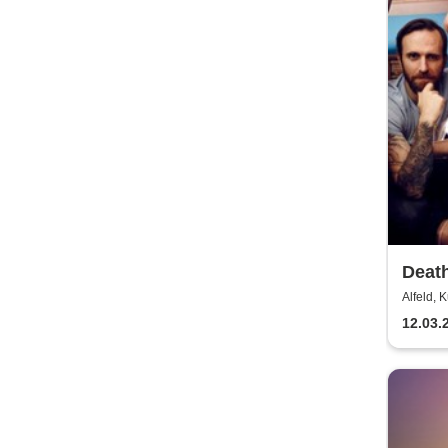
Death
- Ge
Alfeld, 
12.03.