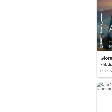
Giora
Worl
Hildes
03.09.