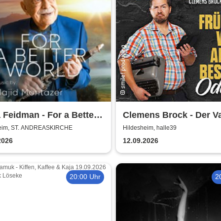
 Feidman - For a Better
Clemens Brock - Der V
d
Früher war alles besser
heim, ST. ANDREASKIRCHE
Hildesheim, halle39
oder?
2026
12.09.2026
20:00 Uhr
2