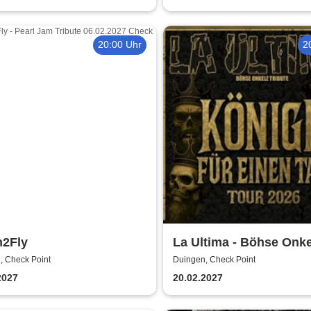
20:00 Uhr
2
n2Fly
La Ultima - Böhse Onke
Tribute
, Check Point
Duingen, Check Point
2027
20.02.2027