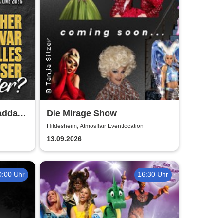
adda -
Die Mirage Show
,
Hildesheim, Atmosflair Eventlocation
13.09.2026
0:00 Uhr
16:30 Uhr