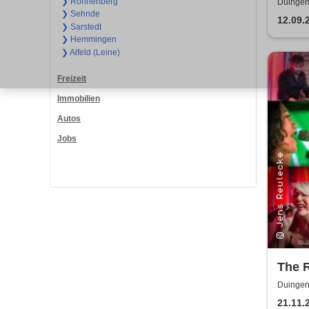
Tribu
❯ Ronnenberg
Duingen
❯ Sehnde
12.09.
❯ Sarstedt
❯ Hemmingen
❯ Alfeld (Leine)
Freizeit
Immobilien
Autos
Jobs
The 
Duingen
21.11.