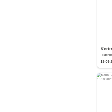
Kerim
& Kaj
Hildeshe
19.09.