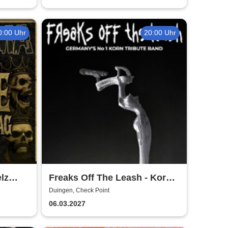
0:00 Uhr
20:00 Uhr
lz
Freaks Off The Leash - Korn
Tribute
Duingen, Check Point
06.03.2027