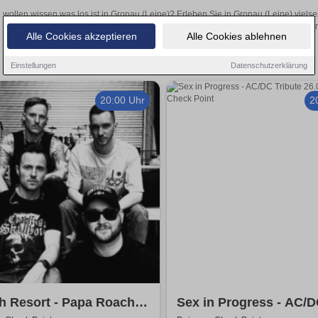
 wollen wissen was los ist in Gronau (Leine)? Erleben Sie in Gronau (Leine) viels
Theateraufführungen oder aufregende Veranstaltungen in Gronau (Leine)
Alle Cookies akzeptieren
Alle Cookies ablehnen
Einstellungen
Datenschutzerklärung
20:00 Uhr
2
h Resort - Papa Roach
Sex in Progress - AC/