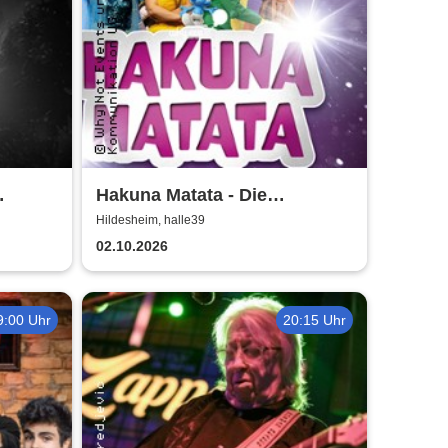
Hakuna Matata - Die
s der
einzigartige große
Hildesheim, halle39
uartett
Kindermusical-Gala
02.10.2026
9:00 Uhr
20:15 Uhr