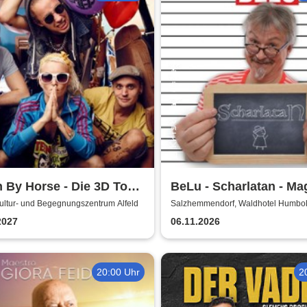
 By Horse - Die 3D Tour
BeLu - Scharlatan - Ma
rmany 2027
Comedy Dinner
Kultur- und Begegnungszentrum Alfeld
Salzhemmendorf, Waldhotel Humbol
2027
06.11.2026
20:00 Uhr
2