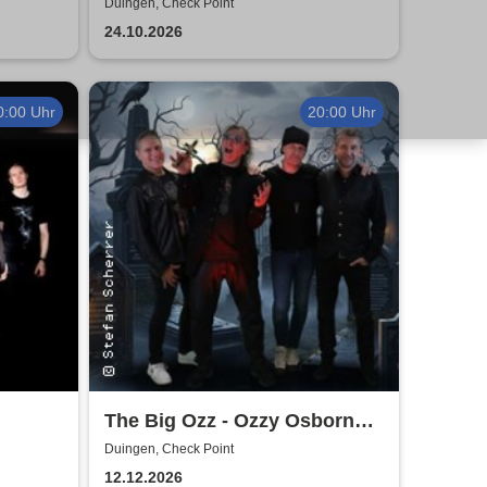
Duingen, Check Point
24.10.2026
0:00 Uhr
20:00 Uhr
The Big Ozz - Ozzy Osborne
Tribute
Duingen, Check Point
12.12.2026