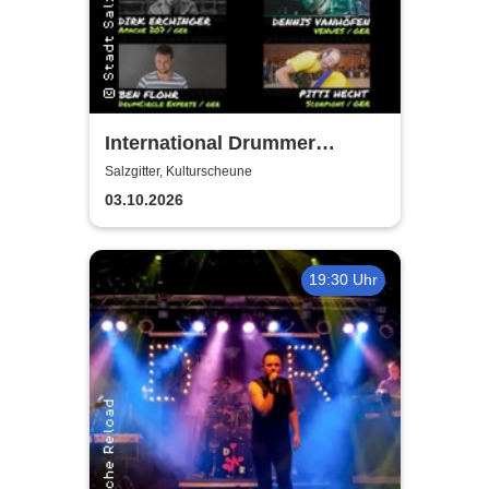
International Drummer
Meeting Konzert |
Salzgitter, Kulturscheune
Kulturscheune
03.10.2026
19:30 Uhr