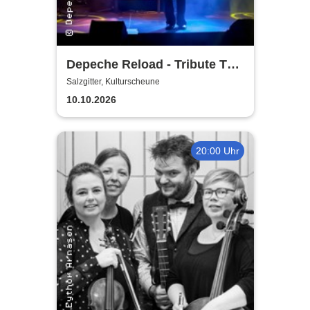
Depeche Reload - Tribute To
Depeche Mode
Salzgitter, Kulturscheune
10.10.2026
20:00 Uhr