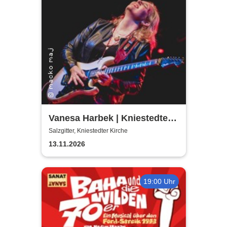
Vanesa Harbek | Kniestedter
Kirche
Salzgitter, Kniestedter Kirche
13.11.2026
19:00 Uhr