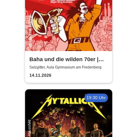
Baha und die wilden 70er |
Aula Gymnasium am
Salzgitter, Aula Gymnasium am Fredenberg
Fredenberg
14.11.2026
19:30 Uhr