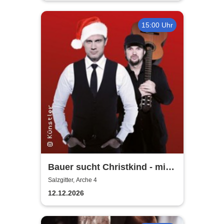
15:00 Uhr
Bauer sucht Christkind - mit
Ralf Bauer & Pat Fritz
Salzgitter, Arche 4
12.12.2026