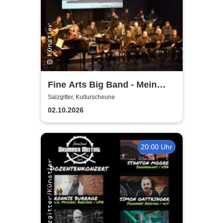
Fine Arts Big Band - Mein
amerikanischer Traum - True
Salzgitter, Kulturscheune
Stories
02.10.2026
20:00 Uhr