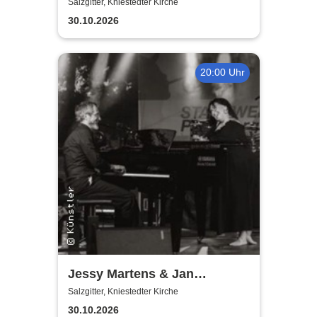
Salzgitter, Kniestedter Kirche
30.10.2026
20:00 Uhr
Jessy Martens & Jan
Fischer's Blues Support
Salzgitter, Kniestedter Kirche
30.10.2026