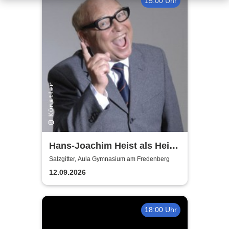
15:00 Uhr
Hans-Joachim Heist als Heinz
Erhard - Noch'n Gedicht
Salzgitter, Aula Gymnasium am Fredenberg
12.09.2026
18:00 Uhr