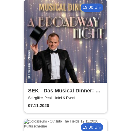
19:00 Uhr
SEK - Das Musical Dinner: A
Broadway Night
Salzgitter, Peak Hotel & Event
07.11.2026
19:30 Uhr