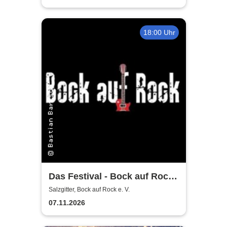
18:00 Uhr
Das Festival - Bock auf Rock
gemeinnütziger e. V.
Salzgitter, Bock auf Rock e. V.
07.11.2026