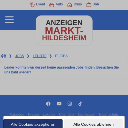
Event
Auto
Immo
Job
ANZEIGEN
MARKT-
HILDESHEIM
❯
JOBS
❯
LEHRTE
❯
IT-JOBS
Leider konnten wir derzeit keine passenden Jobs finden. Besuchen Sie
uns bald wieder!
Ratgeber
Presse
Lokales
Über Uns
Impressum
Datenschutz
Cookies
Alle Cookies akzeptieren
Alle Cookies ablehnen