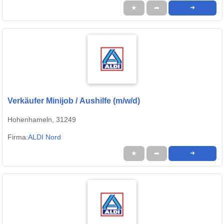
★
➦
➜
Verkäufer Minijob / Aushilfe (m/w/d)
Hohenhameln, 31249
Firma:
ALDI Nord
★
➦
➜