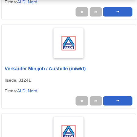
Firma:
ALDI Nord
★
➦
➜
Verkäufer Minijob / Aushilfe (m/w/d)
Ilsede, 31241
Firma:
ALDI Nord
★
➦
➜