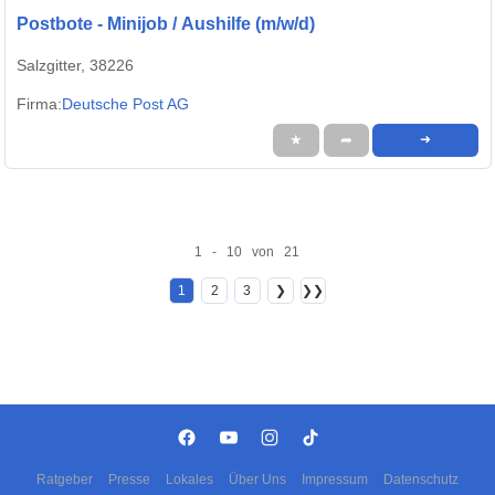
Postbote - Minijob / Aushilfe (m/w/d)
Salzgitter, 38226
Firma:
Deutsche Post AG
★
➦
➜
1 - 10 von 21
1
2
3
❯
❯❯
Ratgeber
Presse
Lokales
Über Uns
Impressum
Datenschutz