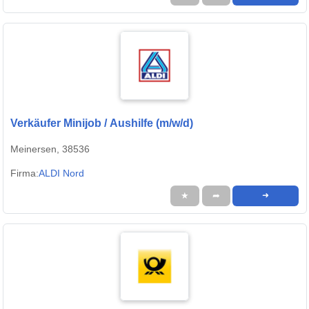
Verkäufer Minijob / Aushilfe (m/w/d)
Meinersen, 38536
Firma:
ALDI Nord
★
➦
➜