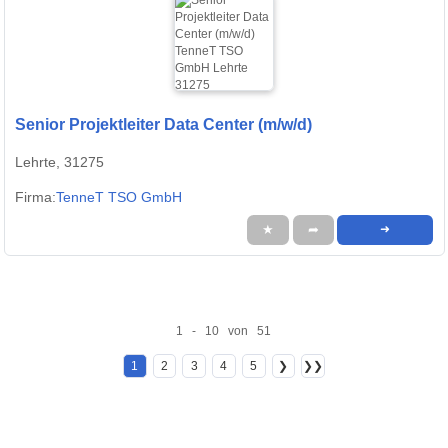
Senior Projektleiter Data Center (m/w/d)
Lehrte, 31275
Firma:
TenneT TSO GmbH
★
➦
➜
1 - 10 von 51
1
2
3
4
5
❯
❯❯