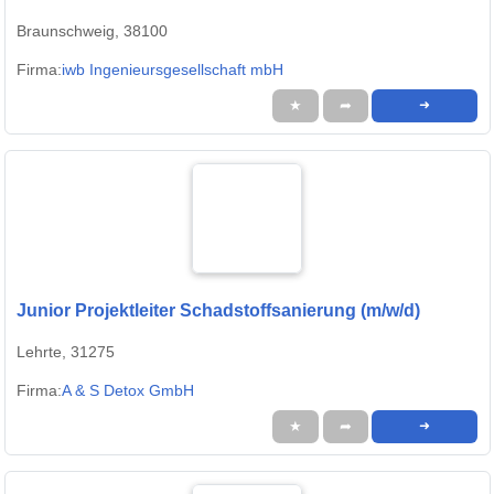
Braunschweig, 38100
Firma:
iwb Ingenieursgesellschaft mbH
★
➦
➜
Junior Projektleiter Schadstoffsanierung (m/w/d)
Lehrte, 31275
Firma:
A & S Detox GmbH
★
➦
➜