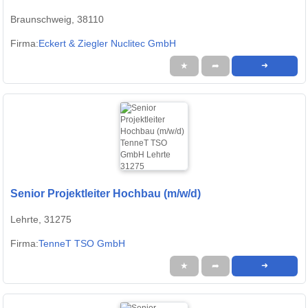
Braunschweig, 38110
Firma:
Eckert & Ziegler Nuclitec GmbH
★
➦
➜
Senior Projektleiter Hochbau (m/w/d)
Lehrte, 31275
Firma:
TenneT TSO GmbH
★
➦
➜