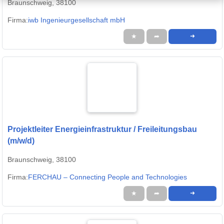
Braunschweig, 38100
Firma:
iwb Ingenieurgesellschaft mbH
★
➦
➜
Projektleiter Energieinfrastruktur / Freileitungsbau
(m/w/d)
Braunschweig, 38100
Firma:
FERCHAU – Connecting People and Technologies
★
➦
➜