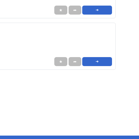
★
➦
➜
★
➦
➜