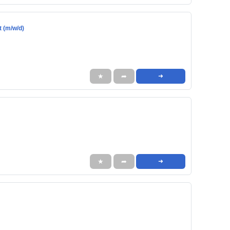
t (m/w/d)
★
➦
➜
★
➦
➜