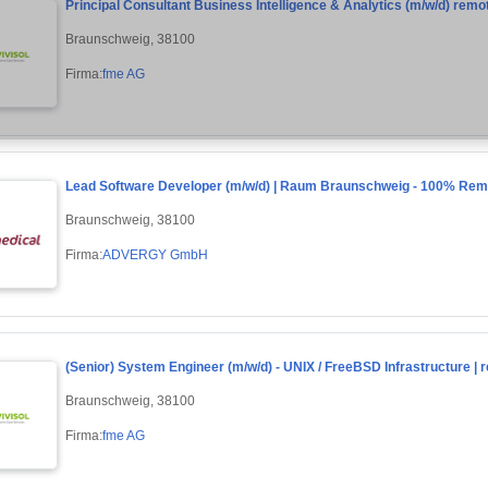
Principal Consultant Business Intelligence & Analytics (m/w/d) remot
Braunschweig, 38100
Firma:
fme AG
Lead Software Developer (m/w/d) | Raum Braunschweig - 100% Rem
Braunschweig, 38100
Firma:
ADVERGY GmbH
(Senior) System Engineer (m/w/d) - UNIX / FreeBSD Infrastructure | r
Braunschweig, 38100
Firma:
fme AG