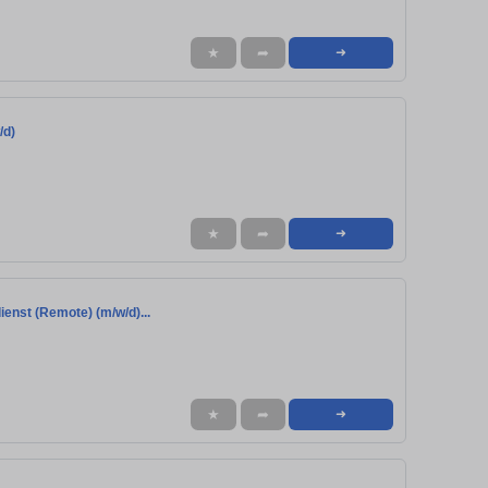
★
➦
➜
/d)
★
➦
➜
ienst (Remote) (m/w/d)...
★
➦
➜