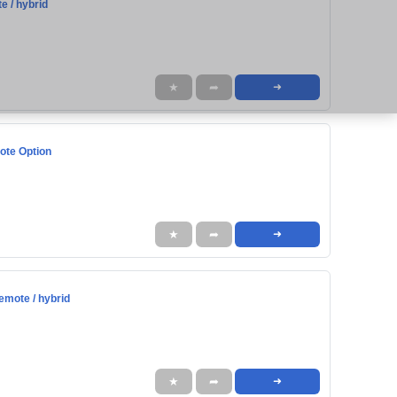
e / hybrid
★
➦
➜
ote Option
★
➦
➜
emote / hybrid
★
➦
➜