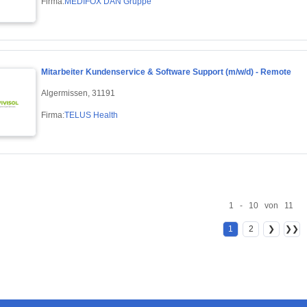
Firma:
MEDIFOX DAN Gruppe
Mitarbeiter Kundenservice & Software Support (m/w/d) - Remote
Algermissen, 31191
Firma:
TELUS Health
1 - 10 von 11
1
2
❯
❯❯