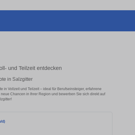
oll- und Teilzeit entdecken
te in Salzgitter
n Vollzeit und Teilzeit – ideal für Berufseinsteiger, erfahrene
zt neue Chancen in Ihrer Region und bewerben Sie sich direkt auf
gitter!
/d)