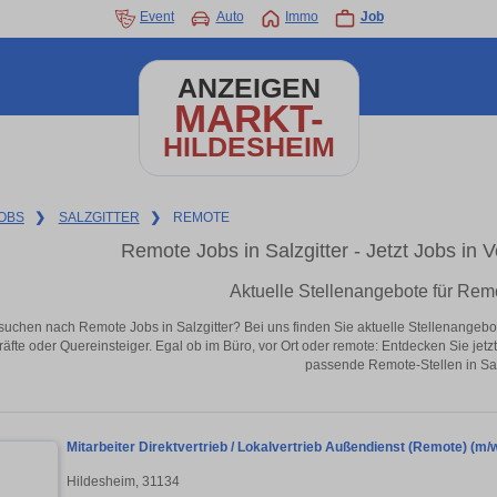
Event
Auto
Immo
Job
ANZEIGEN
MARKT-
HILDESHEIM
OBS
❯
SALZGITTER
❯
REMOTE
Remote Jobs in Salzgitter - Jetzt Jobs in V
Aktuelle Stellenangebote für Remo
suchen nach Remote Jobs in Salzgitter? Bei uns finden Sie aktuelle Stellenangebote i
äfte oder Quereinsteiger. Egal ob im Büro, vor Ort oder remote: Entdecken Sie jet
passende Remote-Stellen in Salz
Mitarbeiter Direktvertrieb / Lokalvertrieb Außendienst (Remote) (m/w
Hildesheim, 31134