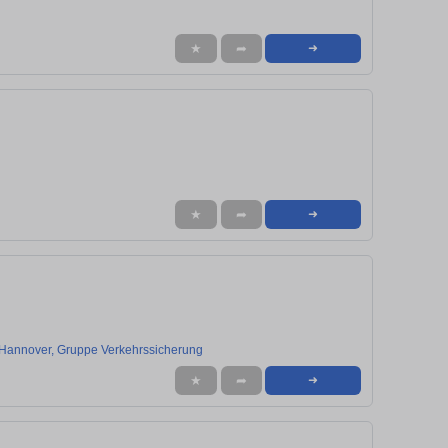
★
➦
➜
★
➦
➜
Hannover, Gruppe Verkehrssicherung
★
➦
➜