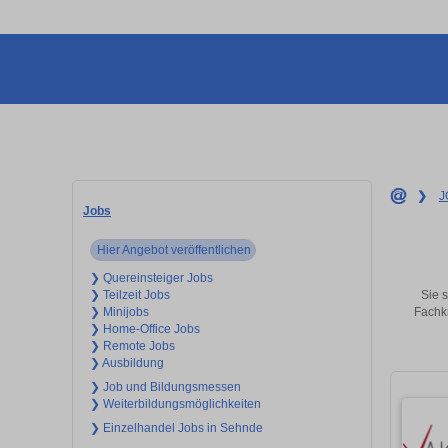
❯
J
Jobs
Hier Angebot veröffentlichen
❯ Quereinsteiger Jobs
Sie s
❯ Teilzeit Jobs
Fachkr
❯ Minijobs
❯ Home-Office Jobs
❯ Remote Jobs
❯ Ausbildung
❯ Job und Bildungsmessen
❯ Weiterbildungsmöglichkeiten
❯ Einzelhandel Jobs in Sehnde