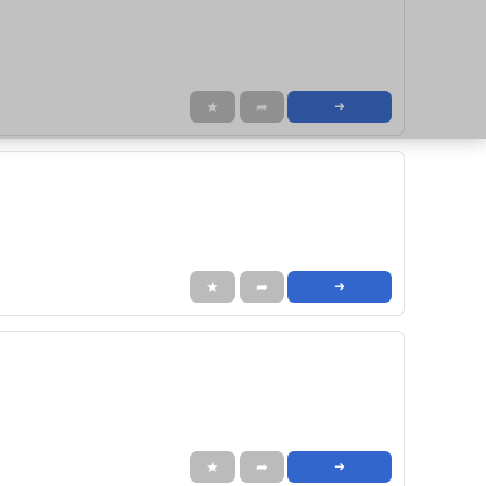
★
➦
➜
★
➦
➜
★
➦
➜