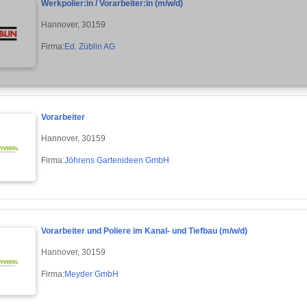
Werkpolier:in / Vorarbeiter:in (m/w/d)
Hannover, 30159
Firma:
Ed. Züblin AG
Vorarbeiter
Hannover, 30159
Firma:
Jöhrens Gartenideen GmbH
Vorarbeiter und Poliere im Kanal- und Tiefbau (m/w/d)
Hannover, 30159
Firma:
Meyder GmbH