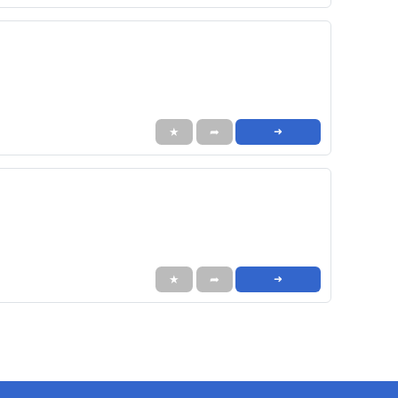
★
➦
➜
★
➦
➜