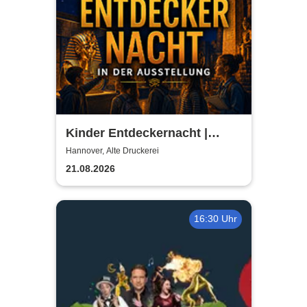
Kinder Entdeckernacht |
TUTANCHAMUN | Hannover -
Hannover, Alte Druckerei
Ein Immersives Abenteuer
21.08.2026
16:30 Uhr