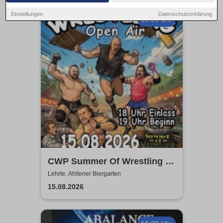
Einstellungen
Datenschutzerklärung
19:00 Uhr
CWP Summer Of Wrestling -
Open Air
Lehrte, Ahltener Biergarten
15.08.2026