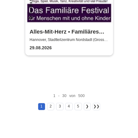
Alles-Mit-Herz • Familiäres
Festival - für Familien &
Hannover, Stadtteilzentrum Nordstadt (Grosser
Saal)
Menschen ohne Kinder
29.08.2026
1 - 30 von 500
1
2
3
4
5
❯
❯❯