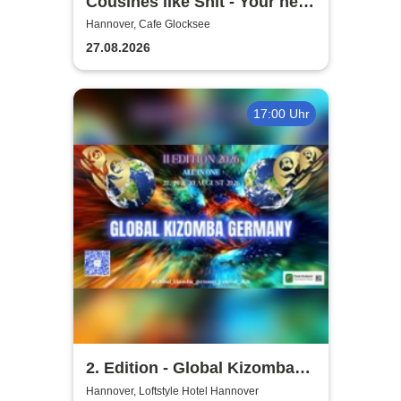
Cousines like Shit - Your new
favourite band from Vienna
Hannover, Cafe Glocksee
27.08.2026
17:00 Uhr
2. Edition - Global Kizomba
Germany Festival
Hannover, Loftstyle Hotel Hannover