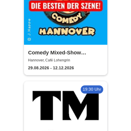
Comedy Mixed-Show
Hannover / STEH AUF
Hannover, Café Lohengrin
COMEDY
29.08.2026 - 12.12.2026
19:30 Uhr