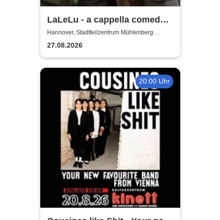
LaLeLu - a cappella comedy -
Urlaub vom Hirn
Hannover, Stadtteilzentrum Mühlenberg
Hannover
27.08.2026
20:00 Uhr