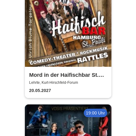
Mord in der Haifischbar St.
Pauli - Theater IK's & The
Lehrte, Kurt-Hirschfeld-Forum
Rattles - Theater & Musik
20.05.2027
19:00 Uhr