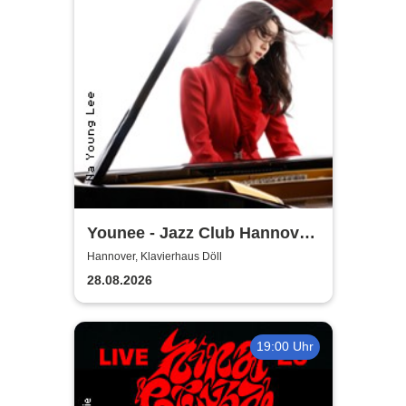
Younee - Jazz Club Hannover
Steinway-Artist
Hannover, Klavierhaus Döll
28.08.2026
19:00 Uhr