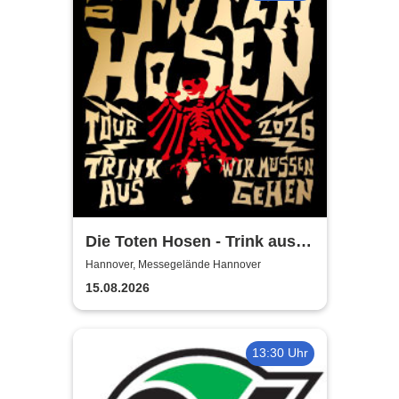
Die Toten Hosen - Trink aus!
Wir müssen gehen - Tour
Hannover, Messegelände Hannover
2026
15.08.2026
13:30 Uhr