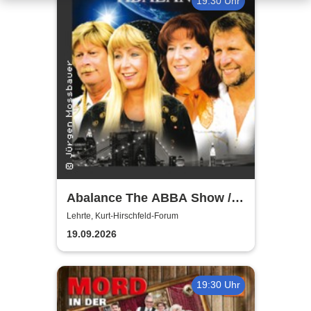
19:30 Uhr
Abalance The ABBA Show /
Revival Show - a tribute to
Lehrte, Kurt-Hirschfeld-Forum
ABBA
19.09.2026
19:30 Uhr