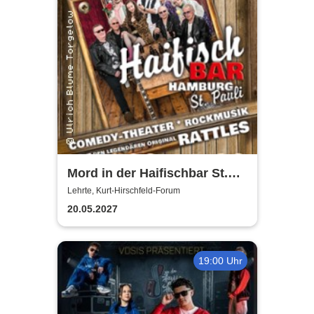
Mord in der Haifischbar St.
Pauli - Theater IK's & The
Lehrte, Kurt-Hirschfeld-Forum
Rattles - Theater & Musik
20.05.2027
19:00 Uhr