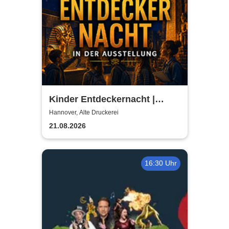
Kinder Entdeckernacht |
TUTANCHAMUN | Hannover -
Hannover, Alte Druckerei
Ein Immersives Abenteuer
21.08.2026
16:30 Uhr