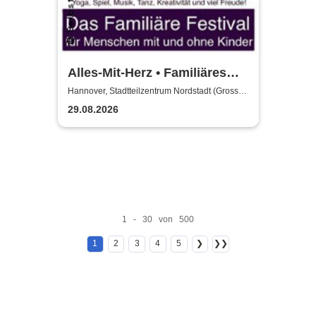
Alles-Mit-Herz • Familiäres
Festival - für Familien &
Hannover, Stadtteilzentrum Nordstadt (Grosser
Saal)
Menschen ohne Kinder
29.08.2026
1 - 30 von 500
1
2
3
4
5
❯
❯❯