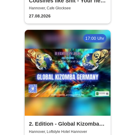
Cousines like Shit - Your new
favourite band from Vienna
Hannover, Cafe Glocksee
27.08.2026
17:00 Uhr
2. Edition - Global Kizomba
Germany Festival
Hannover, Loftstyle Hotel Hannover