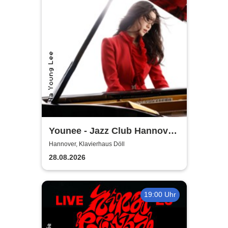
Younee - Jazz Club Hannover
Steinway-Artist
Hannover, Klavierhaus Döll
28.08.2026
19:00 Uhr