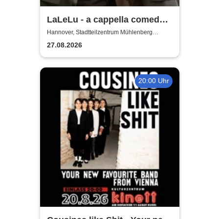
LaLeLu - a cappella comedy -
Urlaub vom Hirn
Hannover, Stadtteilzentrum Mühlenberg
Hannover
27.08.2026
20:00 Uhr