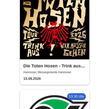
Die Toten Hosen - Trink aus!
Wir müssen gehen - Tour
Hannover, Messegelände Hannover
2026
15.08.2026
13:30 Uhr