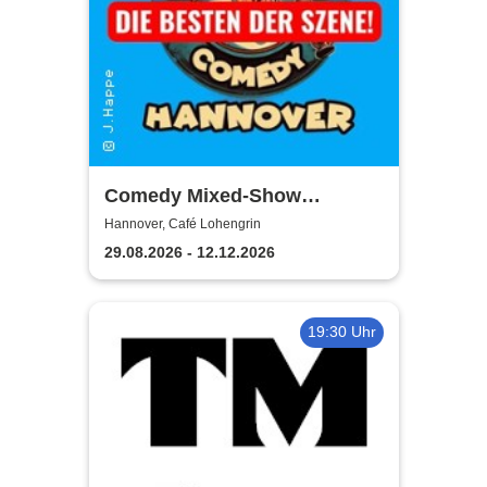
Comedy Mixed-Show
Hannover / STEH AUF
Hannover, Café Lohengrin
COMEDY
29.08.2026 - 12.12.2026
19:30 Uhr