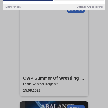
Einstellungen
Datenschutzerklärung
19:00 Uhr
CWP Summer Of Wrestling -
Open Air
Lehrte, Ahltener Biergarten
15.08.2026