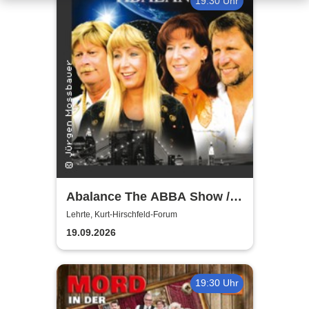
19:30 Uhr
Abalance The ABBA Show /
Revival Show - a tribute to
Lehrte, Kurt-Hirschfeld-Forum
ABBA
19.09.2026
19:30 Uhr