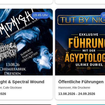
19:45 Uhr
1
ight & Spectral Wound
Öffentliche Führungen 
TUTANCHAMUN | Hanno
r, Cafe Glocksee
Hannover, Alte Druckerei
Ein Immersives Abente
2026
13.08.2026 - 24.09.2026