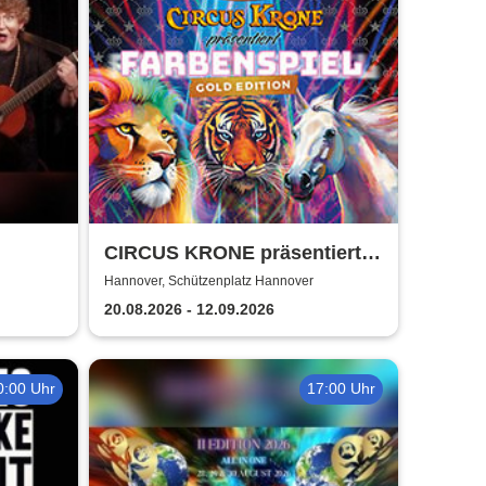
CIRCUS KRONE präsentiert
FARBENSPIEL - Gold Edition
Hannover, Schützenplatz Hannover
| Hannover
20.08.2026 - 12.09.2026
0:00 Uhr
17:00 Uhr