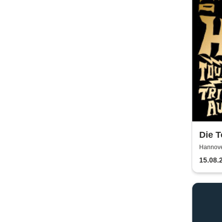
Die T
Wir 
Hannove
2026
15.08.