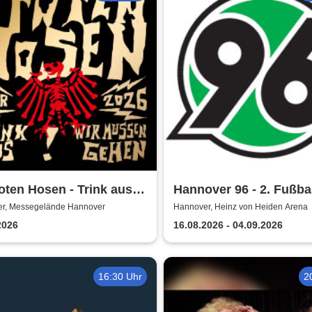
oten Hosen - Trink aus!
Hannover 96 - 2. Fußba
müssen gehen - Tour
Bundesliga Saison 202
r, Messegelände Hannover
Hannover, Heinz von Heiden Arena
2026
16.08.2026 - 04.09.2026
16:30 Uhr
2