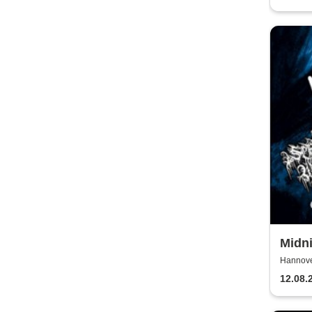
Midn
Hannove
12.08.