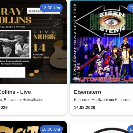
18:00 Uhr
2
ollins - Live
Eisenstern
r, Restaurant Heimathafen
Hannover, Musikzentrum Hannover
2026
14.08.2026
18:00 Uhr
1