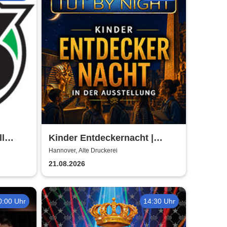
ll
Kinder Entdeckernacht |
6/27
TUTANCHAMUN | Hannover -
Hannover, Alte Druckerei
Ein Immersives Abenteuer
21.08.2026
0:00 Uhr
14:30 Uhr