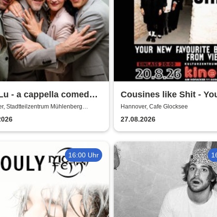
u - a cappella comedy -
Cousines like Shit - Y
ub vom Hirn
favourite band from Vi
r, Stadtteilzentrum Mühlenberg
Hannover, Cafe Glocksee
er
2026
27.08.2026
16:00 Uhr
1