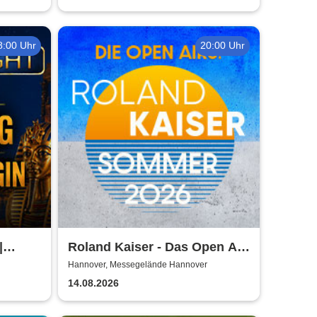
8:00 Uhr
20:00 Uhr
|
Roland Kaiser - Das Open Air
ver -
2026!
Hannover, Messegelände Hannover
uer
14.08.2026