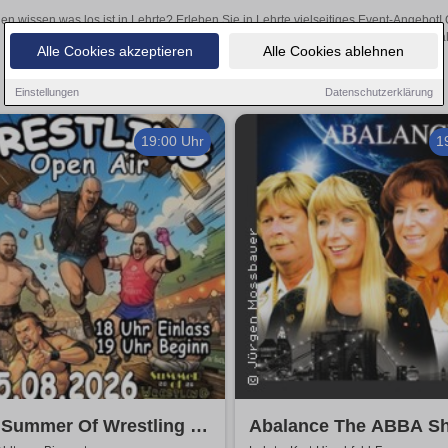
len wissen was los ist in Lehrte? Erleben Sie in Lehrte vielseitiges Event-Angebot
aufregende Veranstaltungen in Lehrte – hier finden al
Alle Cookies akzeptieren
Alle Cookies ablehnen
Einstellungen
Datenschutzerklärung
19:00 Uhr
1
Summer Of Wrestling -
Abalance The ABBA Sh