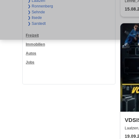
Open
❯ Laatzen
Lehrte, 
❯ Ronnenberg
15.08.
❯ Sehnde
❯ Ilsede
❯ Sarstedt
Freizeit
Immobilien
Autos
Jobs
VDSIS
Stras
Laatzen
KiJuZ
19.09.