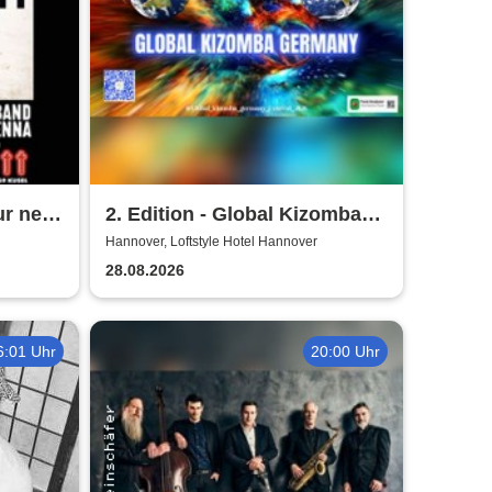
our new
2. Edition - Global Kizomba
enna
Germany Festival
Hannover, Loftstyle Hotel Hannover
28.08.2026
6:01 Uhr
20:00 Uhr