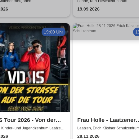
 Air
Revival Show - a tribut
Ahltener Biergarten
Lehrte, Kurt-Hirschfeld-Forum
ABBA
2026
19.09.2026
19:00 Uhr
1
 Tour 2026 - Von der
Frau Holle - Laatzener
se auf die Tour
Weihnachtsmärchen 2
, Kinder- und Jugendzentrum Laatzen
Laatzen, Erich Kästner Schulzentru
2026
28.11.2026