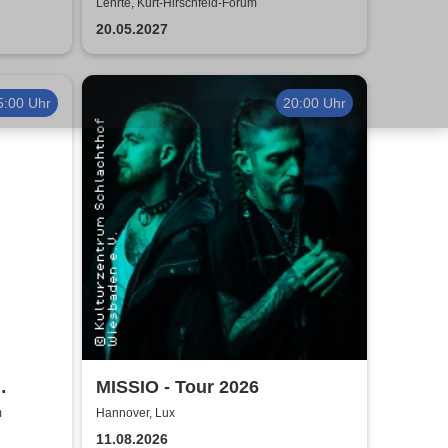
e to
Pauli - Theater IK's & The
Lehrte, Kurt-Hirschfeld-Forum
Rattles - Theater & Musik
20.05.2027
5:00 Uhr
20:00 Uhr
MISSIO - Tour 2026
026
m
Hannover, Lux
11.08.2026