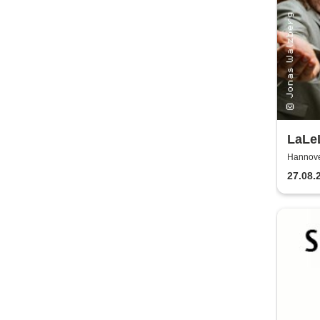
LaLeL
Urla
Hannove
Hannov
27.08.