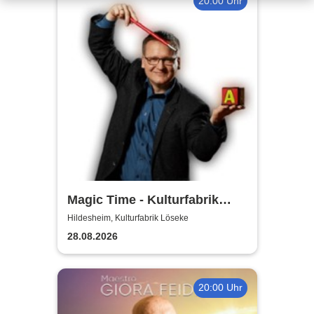
20:00 Uhr
Magic Time - Kulturfabrik
Löseke
Hildesheim, Kulturfabrik Löseke
28.08.2026
20:00 Uhr