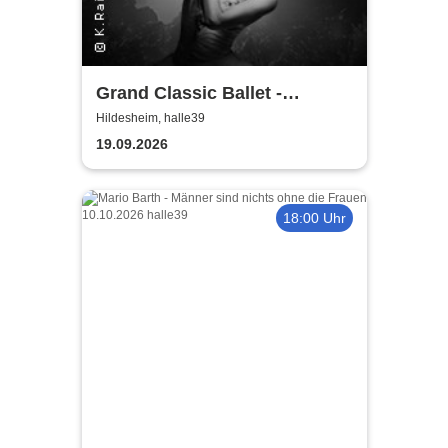
Grand Classic Ballet -
Schwanensee - Jenseits der
Hildesheim, halle39
Bühne mit live Streichquartett
19.09.2026
18:00 Uhr