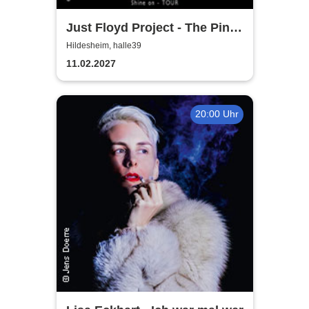
Just Floyd Project - The Pink
Floyd Tribute Show
Hildesheim, halle39
11.02.2027
20:00 Uhr