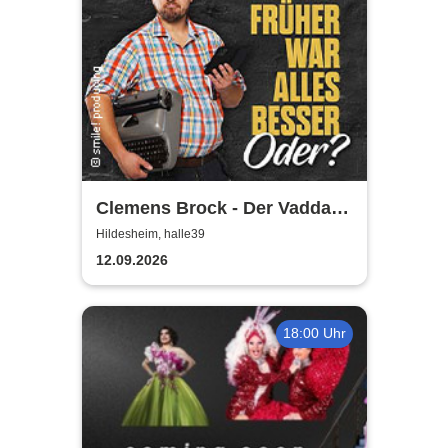
Clemens Brock - Der Vadda -
Früher war alles besser,
Hildesheim, halle39
oder?
12.09.2026
18:00 Uhr