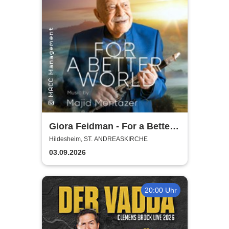
Giora Feidman - For a Better
World
Hildesheim, ST. ANDREASKIRCHE
03.09.2026
20:00 Uhr