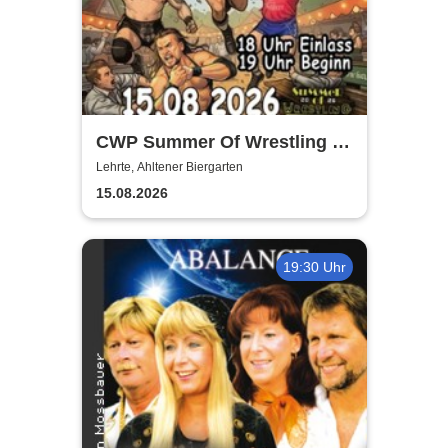
CWP Summer Of Wrestling -
Open Air
Lehrte, Ahltener Biergarten
15.08.2026
19:30 Uhr