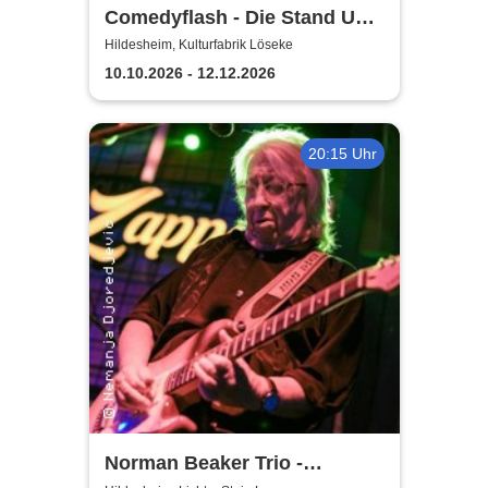
Comedyflash - Die Stand Up
Comedy Show in Hildesheim
Hildesheim, Kulturfabrik Löseke
10.10.2026 - 12.12.2026
20:15 Uhr
Norman Beaker Trio -