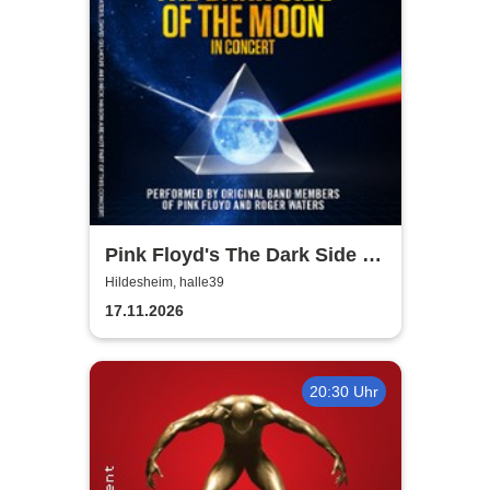
Pink Floyd's The Dark Side of
the Moon - In Concert
Hildesheim, halle39
17.11.2026
20:30 Uhr