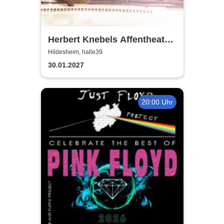
Herbert Knebels Affentheater
- Voll Karacho!
Hildesheim, halle39
30.01.2027
20:00 Uhr