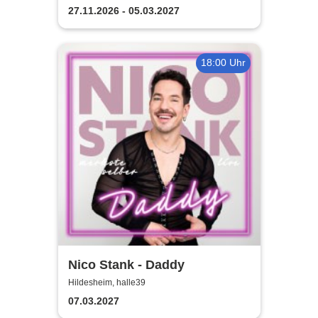
Erlebnisgastronomie | Seit 14
27.11.2026 - 05.03.2027
Jahren & über 500 Magic
Dinner Shows
18:00 Uhr
Nico Stank - Daddy
Hildesheim, halle39
07.03.2027