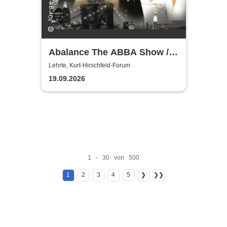
Abalance The ABBA Show /
Revival Show - a tribute to
Lehrte, Kurt-Hirschfeld-Forum
ABBA
19.09.2026
1 - 30 von 500
1
2
3
4
5
❯
❯❯