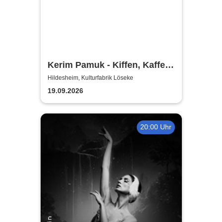
Kerim Pamuk - Kiffen, Kaffee
& Kajal
Hildesheim, Kulturfabrik Löseke
19.09.2026
20:00 Uhr