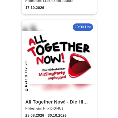
Licht.n.Stein Lounge
Hildesheim, Licht.n.Stein Lounge
17.10.2026
20:00 Uhr
All Together Now! - Die HI
MitSingParty
Hildesheim, HI-X DIGIHUB
28.08.2026 - 30.10.2026