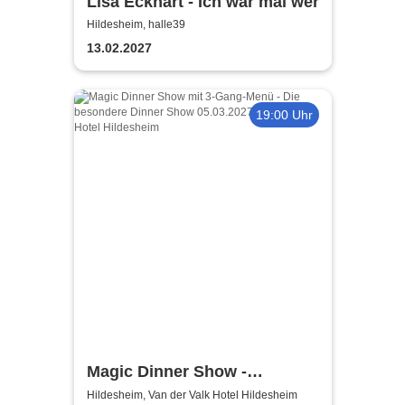
Lisa Eckhart - Ich war mal wer
Hildesheim, halle39
13.02.2027
19:00 Uhr
Magic Dinner Show -
Exklusive
Hildesheim, Van der Valk Hotel Hildesheim