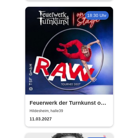
18:30 Uhr
Feuerwerk der Turnkunst on
stage - RAW
Hildesheim, halle39
11.03.2027