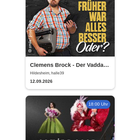
Clemens Brock - Der Vadda -
Früher war alles besser,
Hildesheim, halle39
oder?
12.09.2026
18:00 Uhr