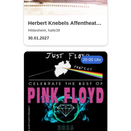
Herbert Knebels Affentheater
- Voll Karacho!
Hildesheim, halle39
30.01.2027
20:00 Uhr