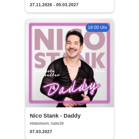
Erlebnisgastronomie | Seit 14
27.11.2026 - 05.03.2027
Jahren & über 500 Magic
Dinner Shows
18:00 Uhr
Nico Stank - Daddy
Hildesheim, halle39
07.03.2027