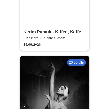
Kerim Pamuk - Kiffen, Kaffee
& Kajal
Hildesheim, Kulturfabrik Löseke
19.09.2026
20:00 Uhr