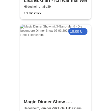
Lisa Eckhart - Ich war mal wer
Hildesheim, halle39
13.02.2027
19:00 Uhr
Magic Dinner Show -
Exklusive
Hildesheim, Van der Valk Hotel Hildesheim