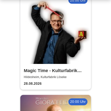
20:00 Uhr
Magic Time - Kulturfabrik
Löseke
Hildesheim, Kulturfabrik Löseke
28.08.2026
20:00 Uhr