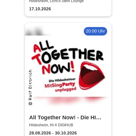
Licht.n.Stein Lounge
Hildesheim, Licht.n.Stein Lounge
17.10.2026
20:00 Uhr
All Together Now! - Die HI
MitSingParty
Hildesheim, HI-X DIGIHUB
28.08.2026 - 30.10.2026