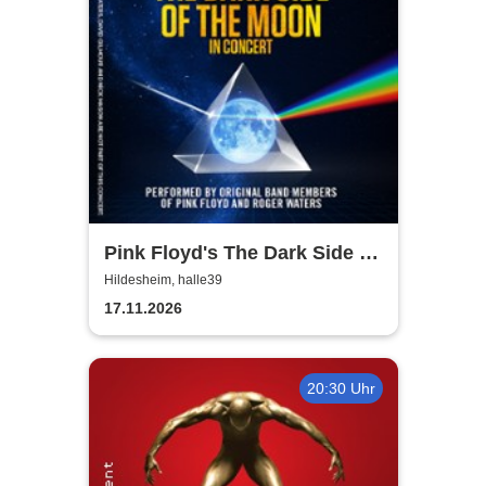
Pink Floyd's The Dark Side of
the Moon - In Concert
Hildesheim, halle39
17.11.2026
20:30 Uhr