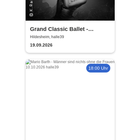
Grand Classic Ballet -
Schwanensee - Jenseits der
Hildesheim, halle39
Bühne mit live Streichquartett
19.09.2026
18:00 Uhr