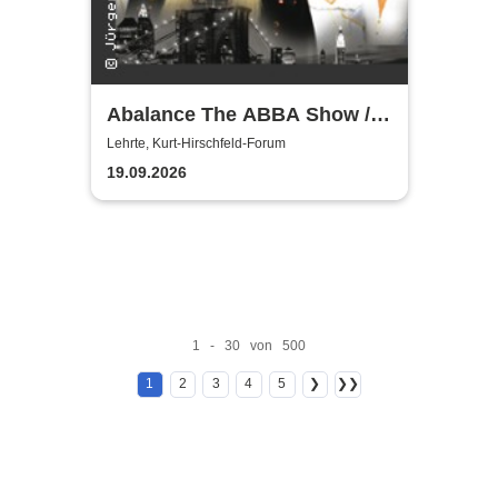
Abalance The ABBA Show /
Revival Show - a tribute to
Lehrte, Kurt-Hirschfeld-Forum
ABBA
19.09.2026
1 - 30 von 500
1
2
3
4
5
❯
❯❯