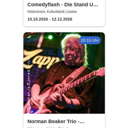
Comedyflash - Die Stand Up
Comedy Show in Hildesheim
Hildesheim, Kulturfabrik Löseke
10.10.2026 - 12.12.2026
20:15 Uhr
Norman Beaker Trio -