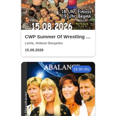
CWP Summer Of Wrestling -
Open Air
Lehrte, Ahltener Biergarten
15.08.2026
19:30 Uhr