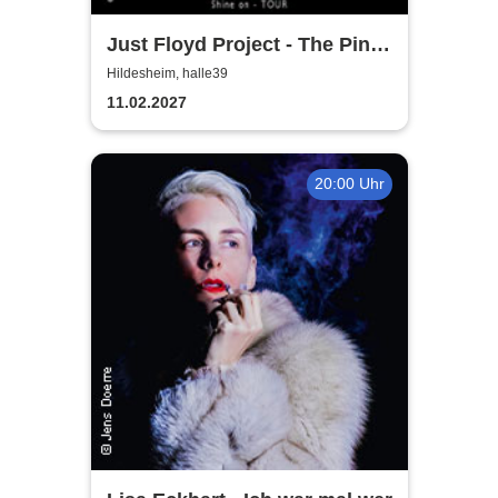
Just Floyd Project - The Pink
Floyd Tribute Show
Hildesheim, halle39
11.02.2027
20:00 Uhr