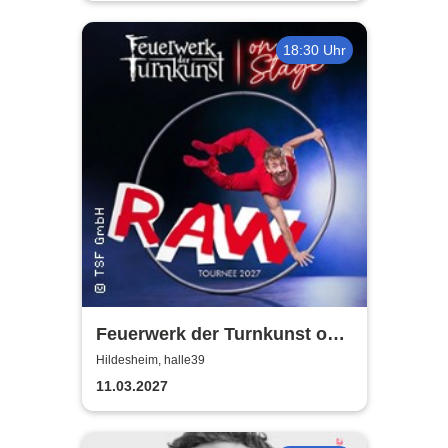
18:30 Uhr
Feuerwerk der Turnkunst on
stage - RAW
Hildesheim, halle39
11.03.2027