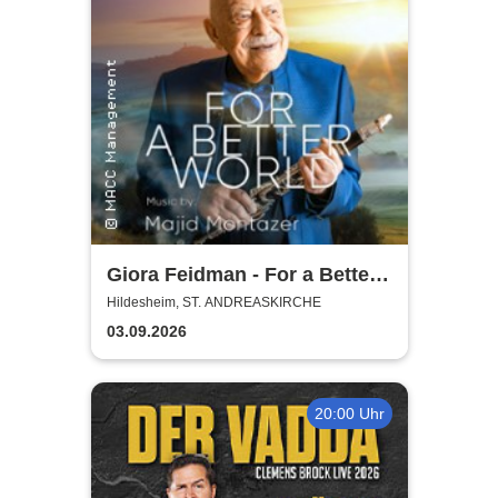
Giora Feidman - For a Better
World
Hildesheim, ST. ANDREASKIRCHE
03.09.2026
20:00 Uhr