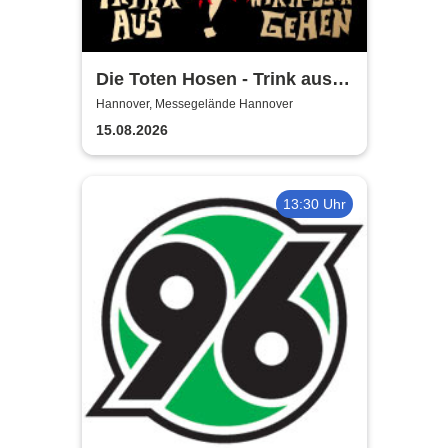
Die Toten Hosen - Trink aus!
Wir müssen gehen - Tour
Hannover, Messegelände Hannover
2026
15.08.2026
13:30 Uhr