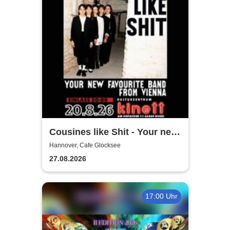
Cousines like Shit - Your new
favourite band from Vienna
Hannover, Cafe Glocksee
27.08.2026
17:00 Uhr