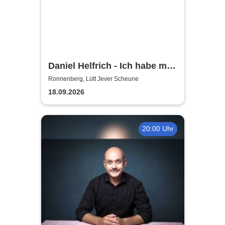
Daniel Helfrich - Ich habe mir
gerade noch gefehlt
Ronnenberg, Lütt Jever Scheune
18.09.2026
20:00 Uhr