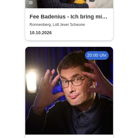
Fee Badenius - Ich bring mich
ganz groß raus
Ronnenberg, Lütt Jever Scheune
10.10.2026
20:00 Uhr