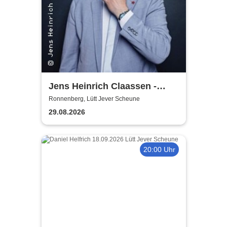
Jens Heinrich Claassen -
Keine Ursache
Ronnenberg, Lütt Jever Scheune
29.08.2026
20:00 Uhr