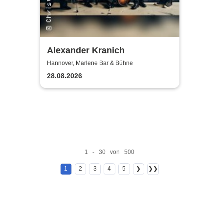
Alexander Kranich
Hannover, Marlene Bar & Bühne
28.08.2026
1 - 30 von 500
1
2
3
4
5
❯
❯❯