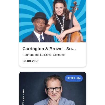
Carrington & Brown - So
Beritsh
Ronnenberg, Lütt Jever Scheune
28.08.2026
20:00 Uhr