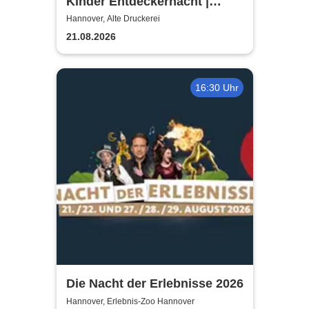
Kinder Entdeckernacht |
TUTANCHAMUN | Hannover -
Hannover, Alte Druckerei
Ein Immersives Abenteuer
21.08.2026
16:30 Uhr
Die Nacht der Erlebnisse 2026
Hannover, Erlebnis-Zoo Hannover