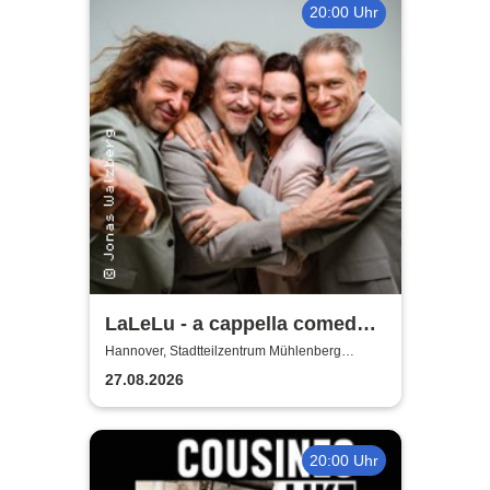
20:00 Uhr
LaLeLu - a cappella comedy -
Urlaub vom Hirn
Hannover, Stadtteilzentrum Mühlenberg
Hannover
27.08.2026
20:00 Uhr