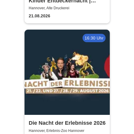
Kinder Entdeckernacht |
TUTANCHAMUN | Hannover -
Hannover, Alte Druckerei
Ein Immersives Abenteuer
21.08.2026
16:30 Uhr
Die Nacht der Erlebnisse 2026
Hannover, Erlebnis-Zoo Hannover