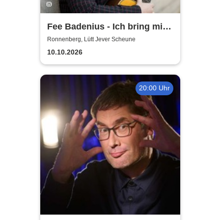
Fee Badenius - Ich bring mich
ganz groß raus
Ronnenberg, Lütt Jever Scheune
10.10.2026
20:00 Uhr