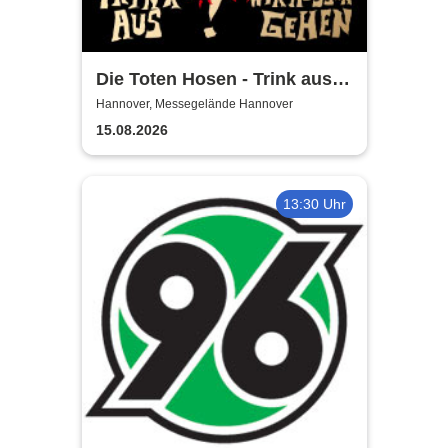
Die Toten Hosen - Trink aus!
Wir müssen gehen - Tour
Hannover, Messegelände Hannover
2026
15.08.2026
13:30 Uhr