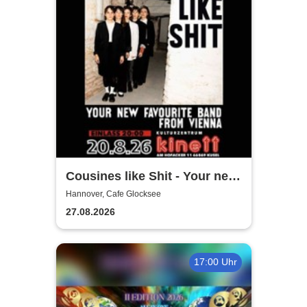
Cousines like Shit - Your new
favourite band from Vienna
Hannover, Cafe Glocksee
27.08.2026
17:00 Uhr