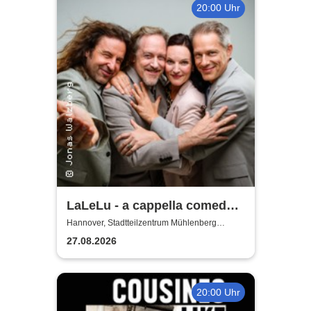
20:00 Uhr
LaLeLu - a cappella comedy -
Urlaub vom Hirn
Hannover, Stadtteilzentrum Mühlenberg
Hannover
27.08.2026
20:00 Uhr