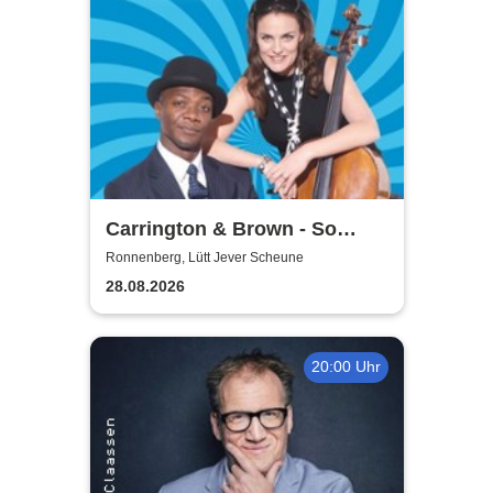
Carrington & Brown - So
Beritsh
Ronnenberg, Lütt Jever Scheune
28.08.2026
20:00 Uhr