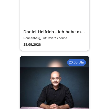
Daniel Helfrich - Ich habe mir
gerade noch gefehlt
Ronnenberg, Lütt Jever Scheune
18.09.2026
20:00 Uhr