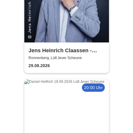
Jens Heinrich Claassen -
Keine Ursache
Ronnenberg, Lütt Jever Scheune
29.08.2026
20:00 Uhr