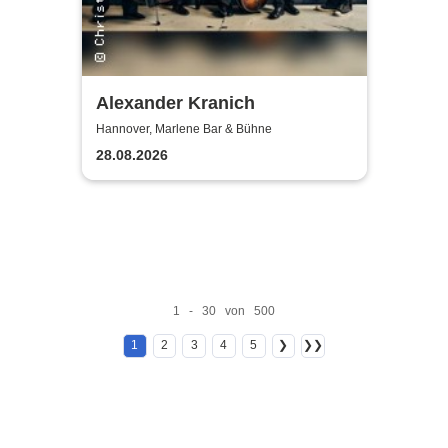
Alexander Kranich
Hannover, Marlene Bar & Bühne
28.08.2026
1 - 30 von 500
1
2
3
4
5
❯
❯❯