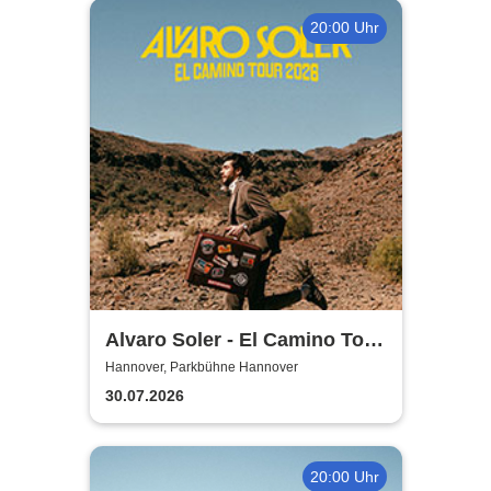
20:00 Uhr
Alvaro Soler - El Camino Tour
2026
Hannover, Parkbühne Hannover
30.07.2026
20:00 Uhr