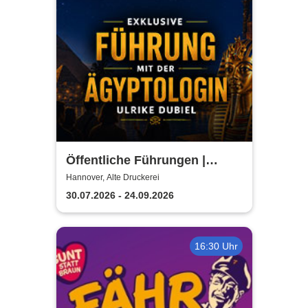
Öffentliche Führungen |
TUTANCHAMUN | Hannover -
Hannover, Alte Druckerei
Ein Immersives Abenteuer
30.07.2026 - 24.09.2026
16:30 Uhr