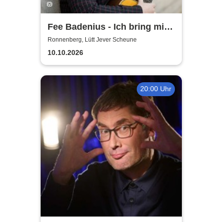
Fee Badenius - Ich bring mich
ganz groß raus
Ronnenberg, Lütt Jever Scheune
10.10.2026
20:00 Uhr