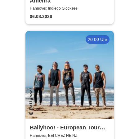
Amenra
Hannover, Indiego Glocksee
06.08.2026
20:00 Uhr
Ballyhoo! - European Tour
2026
Hannover, BEI CHEZ HEINZ