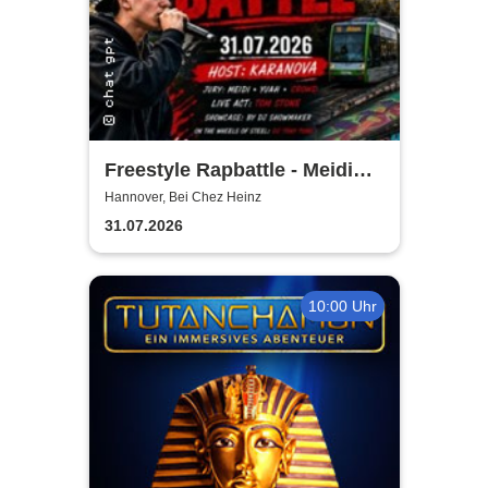
Freestyle Rapbattle - Meidi
(DLTLLY) Karanova, Yuah,
Hannover, Bei Chez Heinz
Support Tom Stone
31.07.2026
10:00 Uhr