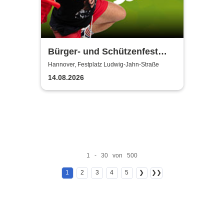
Bürger- und Schützenfest
Misburg
Hannover, Festplatz Ludwig-Jahn-Straße
14.08.2026
1 - 30 von 500
1
2
3
4
5
❯
❯❯