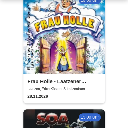
15:00 Uhr
Frau Holle - Laatzener
Weihnachtsmärchen 2026
Laatzen, Erich Kästner Schulzentrum
28.11.2026
13:00 Uhr