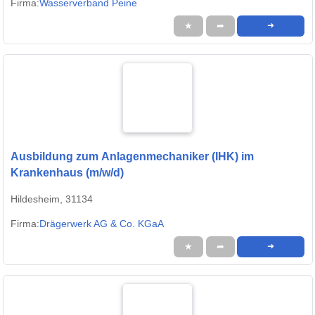
Firma:
Wasserverband Peine
★
➦
➜
Ausbildung zum Anlagenmechaniker (IHK) im
Krankenhaus (m/w/d)
Hildesheim, 31134
Firma:
Drägerwerk AG & Co. KGaA
★
➦
➜