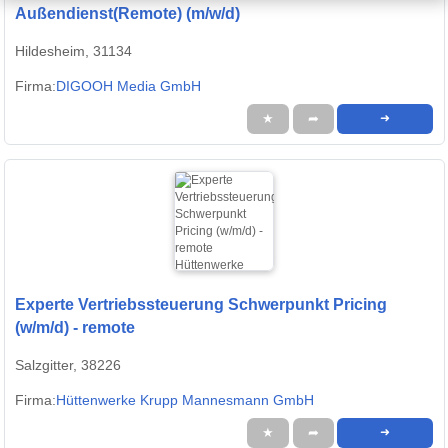
Außendienst(Remote) (m/w/d)
Hildesheim, 31134
Firma:
DIGOOH Media GmbH
★
➦
➜
Experte Vertriebssteuerung Schwerpunkt Pricing
(w/m/d) - remote
Salzgitter, 38226
Firma:
Hüttenwerke Krupp Mannesmann GmbH
★
➦
➜