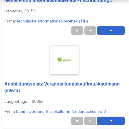
Medien- und Informationsdienste - Fachrichtung
Bibliothek - (m/w/d) -FaMI-
Hannover, 30159
Firma:
Technische Informationsbibliothek (TIB)
★
➦
➜
Ausbildungsplatz Veranstaltungskauffrau/-kaufmann
(m/w/d)
Langenhagen, 30853
Firma:
Landesverband Soziokultur in Niedersachsen e.V.
★
➦
➜