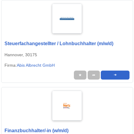
Steuerfachangestellter / Lohnbuchhalter (m/w/d)
Hannover, 30175
Firma:
Abis Albrecht GmbH
★
➦
➜
Finanzbuchhalter/-in (w/m/d)