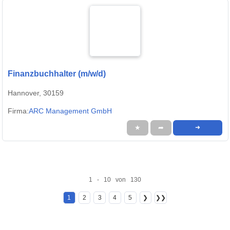
Finanzbuchhalter (m/w/d)
Hannover, 30159
Firma:
ARC Management GmbH
★
➦
➜
1 - 10 von 130
1
2
3
4
5
❯
❯❯