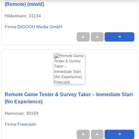
(Remote) (m/w/d)
Hildesheim, 31134
Firma:
DIGOOH Media GmbH
★
➦
➜
Remote Game Tester & Survey Taker – Immediate Start
(No Experience)
Hannover, 30159
Firma:
Freecash
★
➦
➜