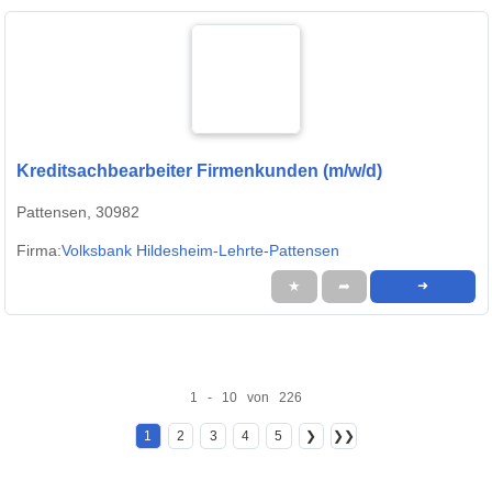
Kreditsachbearbeiter Firmenkunden (m/w/d)
Pattensen, 30982
Firma:
Volksbank Hildesheim-Lehrte-Pattensen
★
➦
➜
1 - 10 von 226
1
2
3
4
5
❯
❯❯