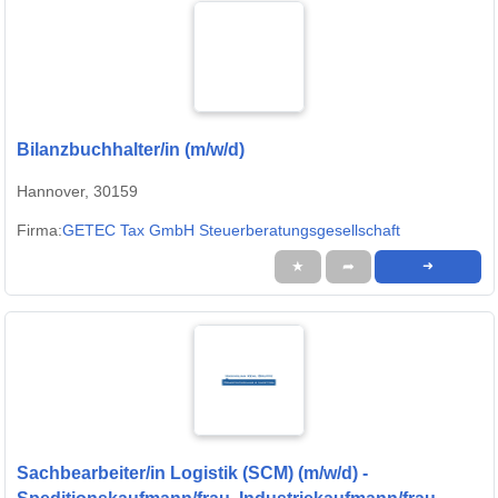
Bilanzbuchhalter/in (m/w/d)
Hannover, 30159
Firma:
GETEC Tax GmbH Steuerberatungsgesellschaft
★
➦
➜
Sachbearbeiter/in Logistik (SCM) (m/w/d) -