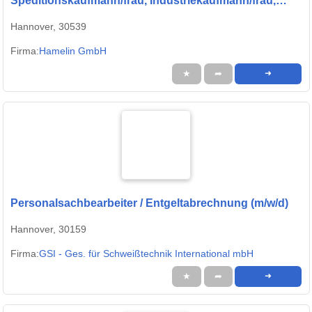
Speditionskaufmann/frau, Industriekaufmann/frau,
Bürokauffrau/mann, Kaufmann/frau für Groß- und
Hannover, 30539
Außenhandelsmanagement
Firma:
Hamelin GmbH
★
➦
➜
Personalsachbearbeiter / Entgeltabrechnung (m/w/d)
Hannover, 30159
Firma:
GSI - Ges. für Schweißtechnik International mbH
★
➦
➜