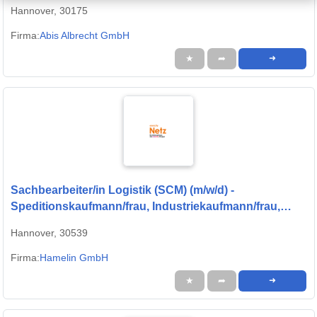
Hannover, 30175
Firma:
Abis Albrecht GmbH
★
➦
➜
Sachbearbeiter/in Logistik (SCM) (m/w/d) -
Speditionskaufmann/frau, Industriekaufmann/frau,
Bürokauffrau/mann, Kaufmann/frau für Groß- und
Hannover, 30539
Außenhandelsmanagement
Firma:
Hamelin GmbH
★
➦
➜