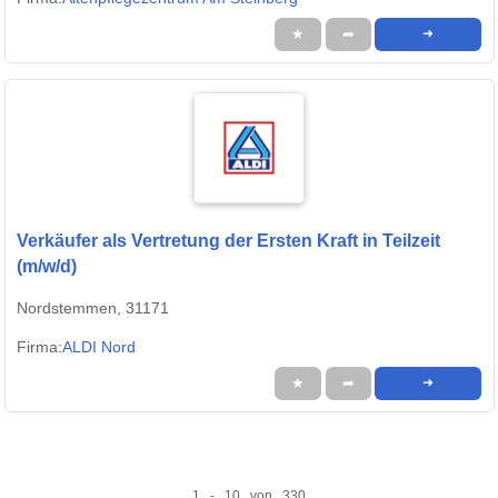
★
➦
➜
Verkäufer als Vertretung der Ersten Kraft in Teilzeit
(m/w/d)
Nordstemmen, 31171
Firma:
ALDI Nord
★
➦
➜
1 - 10 von 330