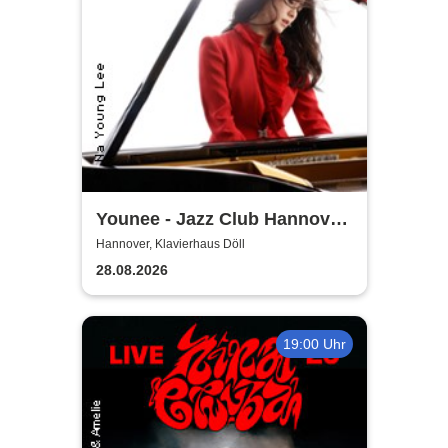
Younee - Jazz Club Hannover
Steinway-Artist
Hannover, Klavierhaus Döll
28.08.2026
19:00 Uhr