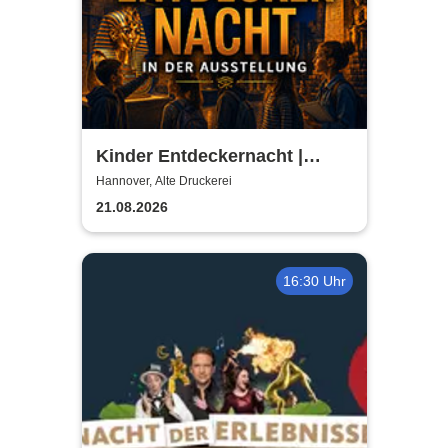
Kinder Entdeckernacht |
TUTANCHAMUN | Hannover -
Hannover, Alte Druckerei
Ein Immersives Abenteuer
21.08.2026
16:30 Uhr