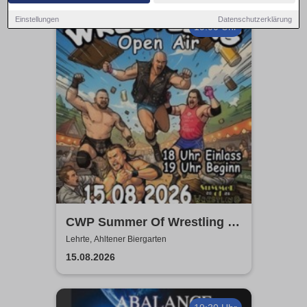
Einstellungen
Datenschutzerklärung
19:00 Uhr
CWP Summer Of Wrestling -
Open Air
Lehrte, Ahltener Biergarten
15.08.2026