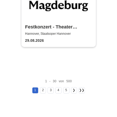
Festkonzert - Theater
Magdeburg
Hannover, Staatsoper Hannover
29.08.2026
1 - 30 von 500
1
2
3
4
5
❯
❯❯