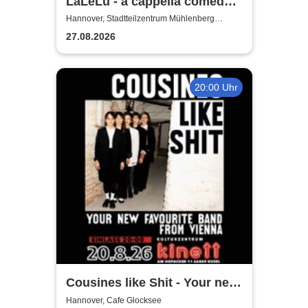
LaLeLu - a cappella comedy -
Urlaub vom Hirn
Hannover, Stadtteilzentrum Mühlenberg
Hannover
27.08.2026
20:00 Uhr
Cousines like Shit - Your new
favourite band from Vienna
Hannover, Cafe Glocksee