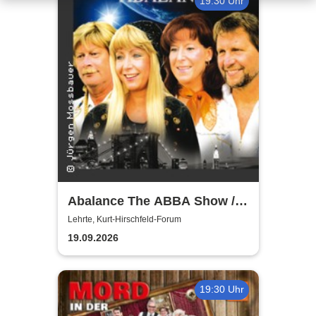
19:30 Uhr
Abalance The ABBA Show /
Revival Show - a tribute to
Lehrte, Kurt-Hirschfeld-Forum
ABBA
19.09.2026
19:30 Uhr