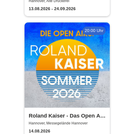
TUTANCHAMUN | Hannover -
Hannover, Alte Druckerei
Ein Immersives Abenteuer
13.08.2026 - 24.09.2026
20:00 Uhr
Roland Kaiser - Das Open Air
2026!
Hannover, Messegelände Hannover
14.08.2026