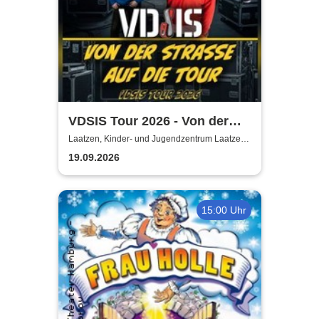
VDSIS Tour 2026 - Von der
Strasse auf die Tour
Laatzen, Kinder- und Jugendzentrum Laatzen
KiJuZ
19.09.2026
15:00 Uhr