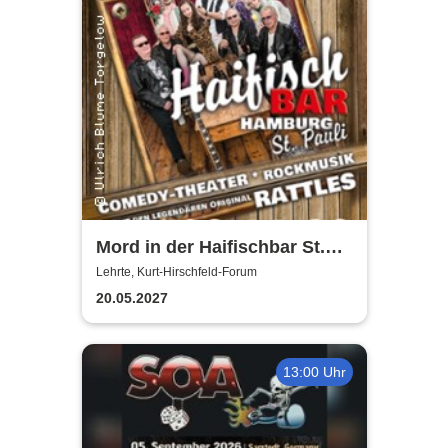
Mord in der Haifischbar St.
Pauli - Theater IK's & The
Lehrte, Kurt-Hirschfeld-Forum
Rattles - Theater & Musik
20.05.2027
13:00 Uhr