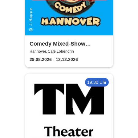
Comedy Mixed-Show
Hannover / STEH AUF
Hannover, Café Lohengrin
COMEDY
29.08.2026 - 12.12.2026
19:30 Uhr