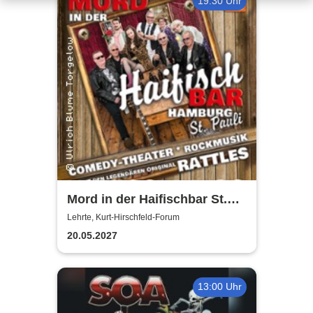
19:30 Uhr
Mord in der Haifischbar St.
Pauli - Theater IK's & The
Lehrte, Kurt-Hirschfeld-Forum
Rattles - Theater & Musik
20.05.2027
13:00 Uhr