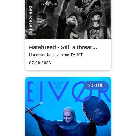
Hatebreed - Still a threat
European Tour 2026
Hannover, Kulturzentrum FAUST
07.08.2026
19:30 Uhr