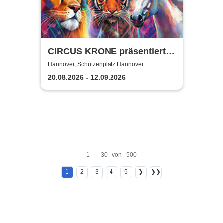
CIRCUS KRONE präsentiert
FARBENSPIEL - Gold Edition
Hannover, Schützenplatz Hannover
| Hannover
20.08.2026 - 12.09.2026
1 - 30 von 500
1
2
3
4
5
❯
❯❯