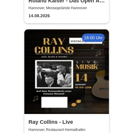
Roland Kaiser - Das Open Air
2026!
Hannover, Messegelände Hannover
14.08.2026
18:00 Uhr
Ray Collins - Live
Hannover, Restaurant Heimathafen