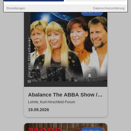
Einstellungen
Datenschutzerklärung
19:30 Uhr
Abalance The ABBA Show /
Revival Show - a tribute to
Lehrte, Kurt-Hirschfeld-Forum
ABBA
19.09.2026