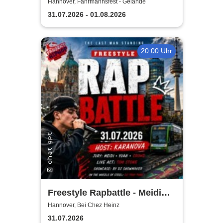
Hannover, Fährmannsfest - Gelände
31.07.2026 - 01.08.2026
20:00 Uhr
Freestyle Rapbattle - Meidi
(DLTLLY) Karanova, Yuah,
Hannover, Bei Chez Heinz
Support Tom Stone
31.07.2026