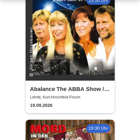
19:30 Uhr
Abalance The ABBA Show /
Revival Show - a tribute to
Lehrte, Kurt-Hirschfeld-Forum
ABBA
19.09.2026
19:30 Uhr