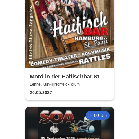
Mord in der Haifischbar St.
Pauli - Theater IK's & The
Lehrte, Kurt-Hirschfeld-Forum
Rattles - Theater & Musik
20.05.2027
13:00 Uhr