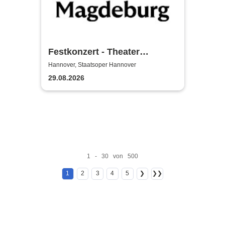
Festkonzert - Theater
Magdeburg
Hannover, Staatsoper Hannover
29.08.2026
1 - 30 von 500
1
2
3
4
5
❯
❯❯