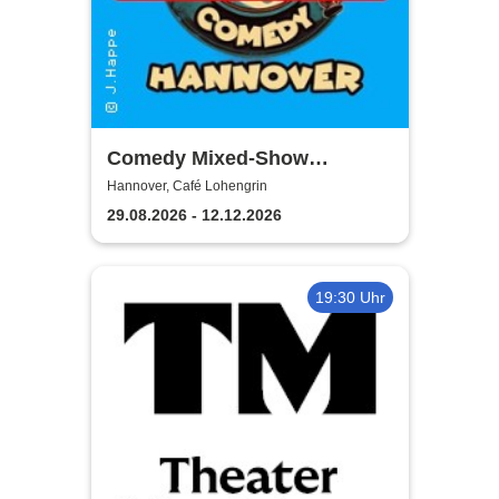
Comedy Mixed-Show
Hannover / STEH AUF
Hannover, Café Lohengrin
COMEDY
29.08.2026 - 12.12.2026
19:30 Uhr