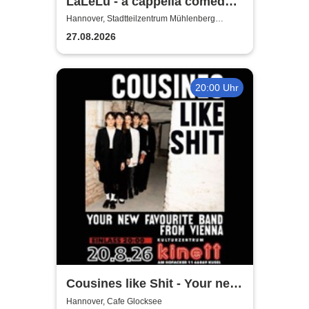
LaLeLu - a cappella comedy -
Urlaub vom Hirn
Hannover, Stadtteilzentrum Mühlenberg
Hannover
27.08.2026
20:00 Uhr
Cousines like Shit - Your new
favourite band from Vienna
Hannover, Cafe Glocksee