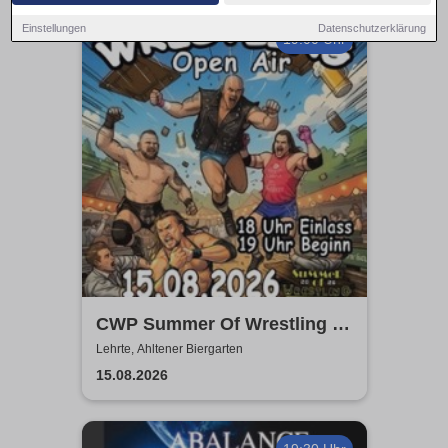
Einstellungen
Datenschutzerklärung
19:00 Uhr
CWP Summer Of Wrestling -
Open Air
Lehrte, Ahltener Biergarten
15.08.2026