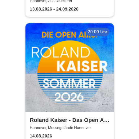
TUTANCHAMUN | Hannover -
Hannover, Alte Druckerei
Ein Immersives Abenteuer
13.08.2026 - 24.09.2026
20:00 Uhr
Roland Kaiser - Das Open Air
2026!
Hannover, Messegelände Hannover
14.08.2026