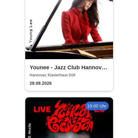
Younee - Jazz Club Hannover
Steinway-Artist
Hannover, Klavierhaus Döll
28.08.2026
19:00 Uhr