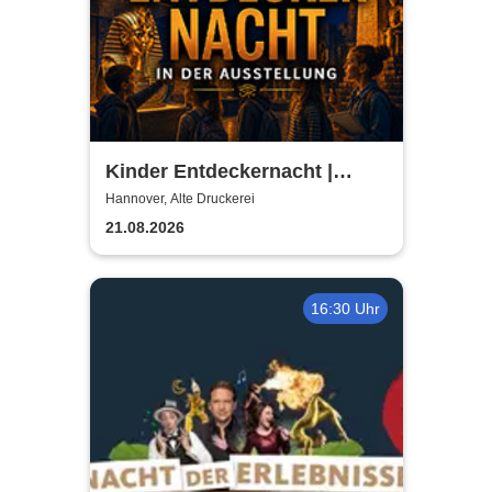
Kinder Entdeckernacht |
TUTANCHAMUN | Hannover -
Hannover, Alte Druckerei
Ein Immersives Abenteuer
21.08.2026
16:30 Uhr