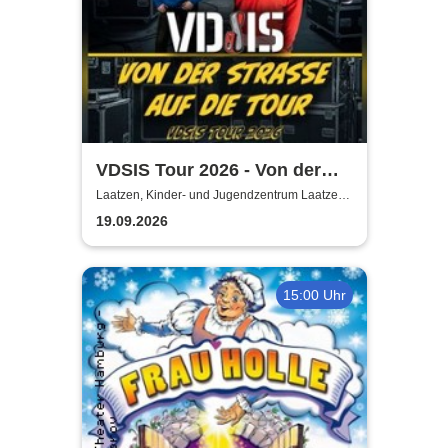
VDSIS Tour 2026 - Von der
Strasse auf die Tour
Laatzen, Kinder- und Jugendzentrum Laatzen
KiJuZ
19.09.2026
15:00 Uhr