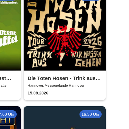
est
Die Toten Hosen - Trink aus!
Wir müssen gehen - Tour
raße
Hannover, Messegelände Hannover
2026
15.08.2026
7:00 Uhr
16:30 Uhr