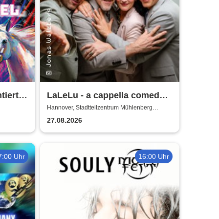
iert
LaLeLu - a cappella comedy -
dition
Urlaub vom Hirn
Hannover, Stadtteilzentrum Mühlenberg
Hannover
27.08.2026
7:00 Uhr
16:00 Uhr