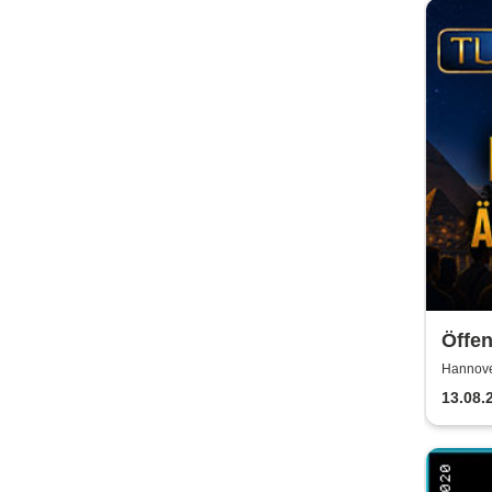
Öffen
TUTA
Hannover
Ein 
13.08.