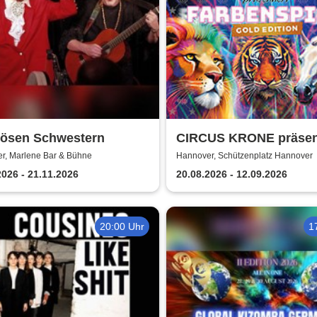
Bösen Schwestern
CIRCUS KRONE präsent
FARBENSPIEL - Gold E
r, Marlene Bar & Bühne
Hannover, Schützenplatz Hannover
| Hannover
2026 - 21.11.2026
20.08.2026 - 12.09.2026
20:00 Uhr
1