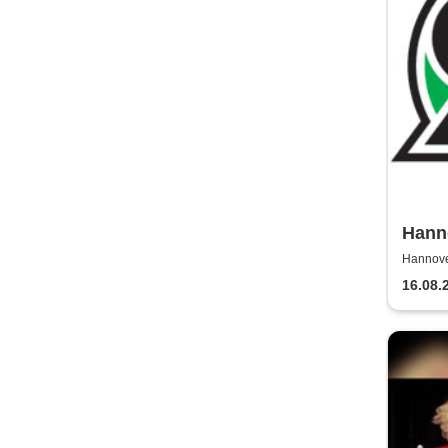
Hanno
Bunde
Hannove
16.08.