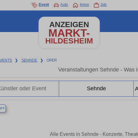
Event
Auto
Immo
Job
ANZEIGEN
MARKT-
HILDESHEIM
VENTS
❯
SEHNDE
❯
OPER
Veranstaltungen Sehnde - Was is
×
e
Alle Events in Sehnde - Konzerte, Thea