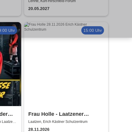
e to
Pauli - Theater IK's & The
Lehrte, Kurt-Hirschfeld-Forum
Rattles - Theater & Musik
20.05.2027
9:00 Uhr
15:00 Uhr
der
Frau Holle - Laatzener
Weihnachtsmärchen 2026
m Laatzen
Laatzen, Erich Kästner Schulzentrum
28.11.2026