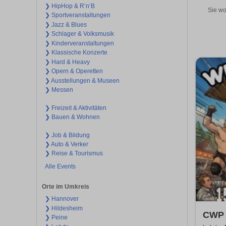
❯ HipHop & R’n‘B
Sie wo
❯ Sportveranstaltungen
❯ Jazz & Blues
❯ Schlager & Volksmusik
❯ Kinderveranstaltungen
❯ Klassische Konzerte
❯ Hard & Heavy
❯ Opern & Operetten
❯ Ausstellungen & Museen
❯ Messen
❯ Freizeit & Aktivitäten
❯ Bauen & Wohnen
❯ Job & Bildung
❯ Auto & Verker
❯ Reise & Tourismus
Alle Events
Orte im Umkreis
❯ Hannover
❯ Hildesheim
CWP 
❯ Peine