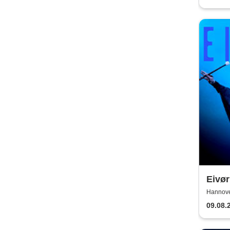
Eivør
Hannove
09.08.