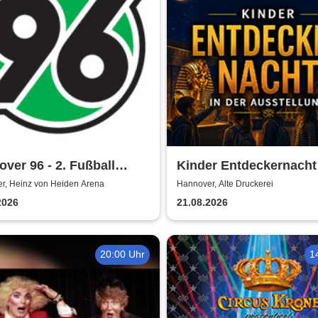
ver 96 - 2. Fußball
Kinder Entdeckernacht 
sliga Saison 2026/27
TUTANCHAMUN | Hanno
r, Heinz von Heiden Arena
Hannover, Alte Druckerei
Ein Immersives Abente
2026
21.08.2026
20:00 Uhr
1