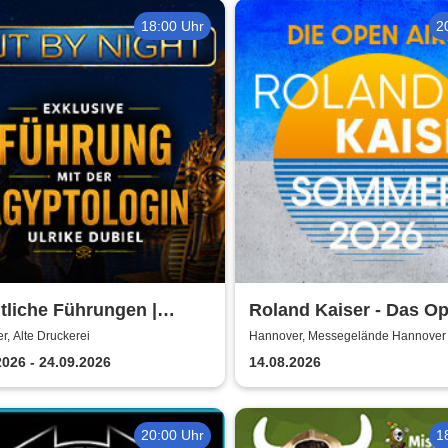
18:00 Uhr
2
tliche Führungen |
Roland Kaiser - Das Op
NCHAMUN | Hannover -
2026!
, Alte Druckerei
Hannover, Messegelände Hannover
Immersives Abenteuer
2026 - 24.09.2026
14.08.2026
20:00 Uhr
1