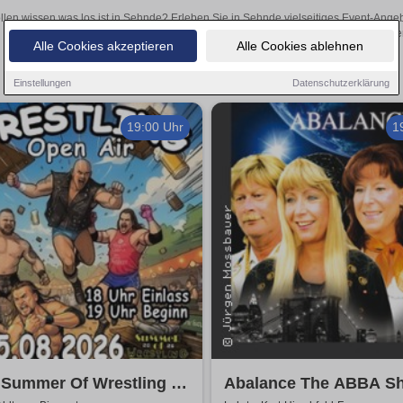
llen wissen was los ist in Sehnde? Erleben Sie in Sehnde vielseitiges Event-Ange
oder aufregende Veranstaltungen in Sehnde – hier finden
Alle Cookies akzeptieren
Alle Cookies ablehnen
Einstellungen
Datenschutzerklärung
19:00 Uhr
1
Summer Of Wrestling -
Abalance The ABBA Sh