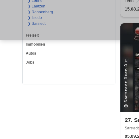
Open
❯ Lehrte
Lehrte, 
❯ Laatzen
15.08.
❯ Ronnenberg
❯ Ilsede
❯ Sarstedt
Freizeit
Immobilien
Autos
Jobs
27. S
Sarsted
05.09.