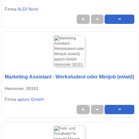
Firma:
ALDI Nord
★
➦
➜
Marketing Assistant - Werkstudent oder Minijob (m/w/d)
Hannover, 30161
Firma:
aptum GmbH
★
➦
➜