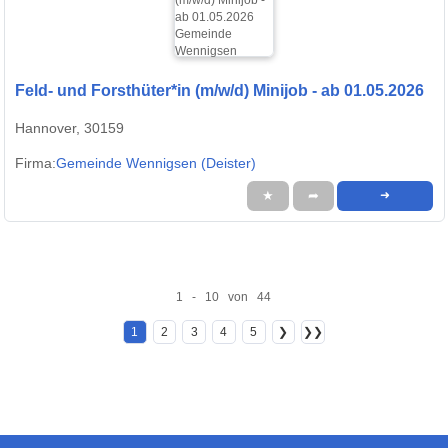
Feld- und Forsthüter*in (m/w/d) Minijob - ab 01.05.2026
Hannover, 30159
Firma:
Gemeinde Wennigsen (Deister)
★
➦
➜
1 - 10 von 44
1
2
3
4
5
❯
❯❯