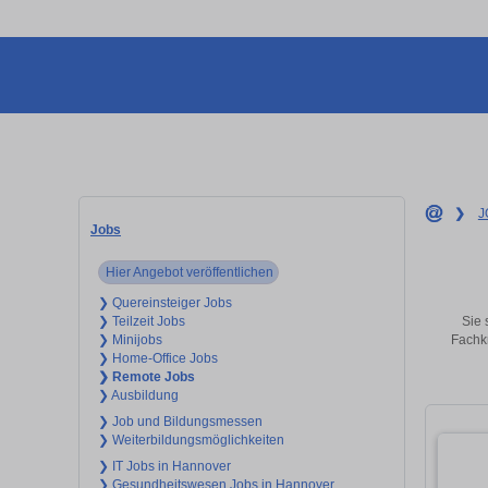
❯
J
Jobs
Hier Angebot veröffentlichen
❯ Quereinsteiger Jobs
Sie 
❯ Teilzeit Jobs
Fachkr
❯ Minijobs
❯ Home-Office Jobs
❯ Remote Jobs
❯ Ausbildung
❯ Job und Bildungsmessen
❯ Weiterbildungsmöglichkeiten
❯ IT Jobs in Hannover
❯ Gesundheitswesen Jobs in Hannover