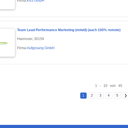
Firma:
K4S GmbH
Team Lead Performance Marketing (m/w/d) (auch 100% remote)
Hannover, 30159
Firma:
Aufgesang GmbH
1 - 10 von 45
1
2
3
4
5
❯