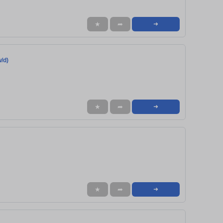
★
➦
➜
/d)
★
➦
➜
★
➦
➜