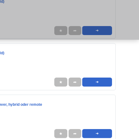
/d)
★
➦
➜
/d)
★
➦
➜
over, hybrid oder remote
★
➦
➜