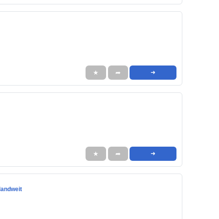
★
➦
➜
★
➦
➜
landweit