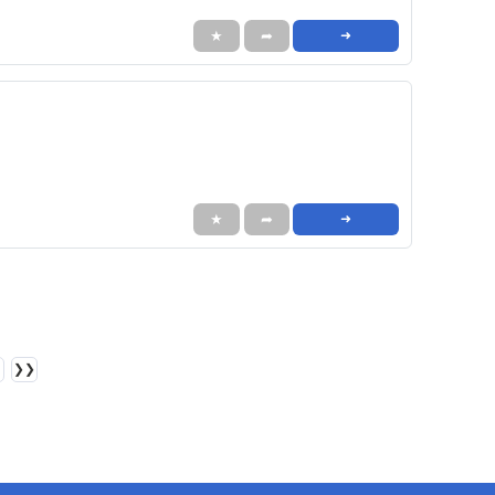
★
➦
➜
★
➦
➜
❯❯