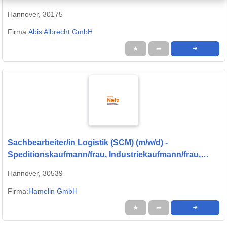
Hannover, 30175
Firma:
Abis Albrecht GmbH
★
➦
➜
Sachbearbeiter/in Logistik (SCM) (m/w/d) -
Speditionskaufmann/frau, Industriekaufmann/frau,
Bürokauffrau/mann, Kaufmann/frau für Groß- und
Hannover, 30539
Außenhandelsmanagement
Firma:
Hamelin GmbH
★
➦
➜