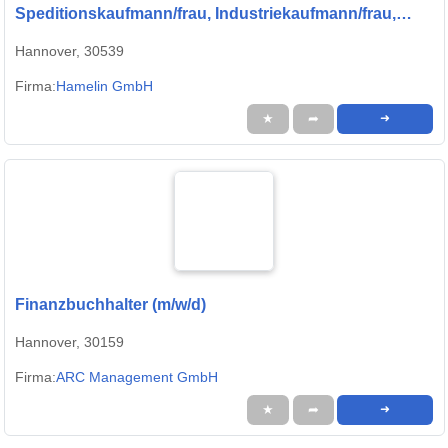
Speditionskaufmann/frau, Industriekaufmann/frau,
Bürokauffrau/mann, Kaufmann/frau für Groß- und
Hannover, 30539
Außenhandelsmanagement
Firma:
Hamelin GmbH
★
➦
➜
Finanzbuchhalter (m/w/d)
Hannover, 30159
Firma:
ARC Management GmbH
★
➦
➜