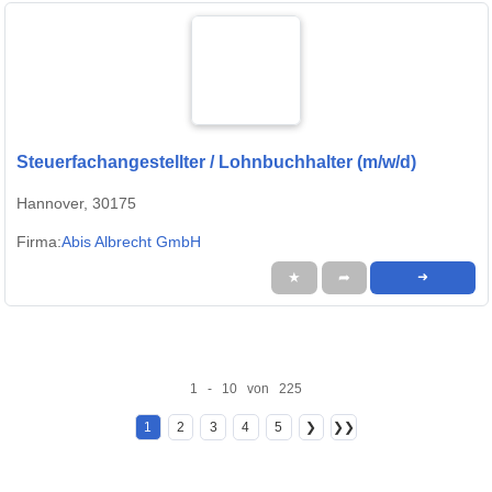
Steuerfachangestellter / Lohnbuchhalter (m/w/d)
Hannover, 30175
Firma:
Abis Albrecht GmbH
★
➦
➜
1 - 10 von 225
1
2
3
4
5
❯
❯❯