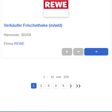
Verkäufer Frischetheke (m/w/d)
Hannover, 30159
Firma:
REWE
★
➦
➜
1 - 10 von 329
1
2
3
4
5
❯
❯❯