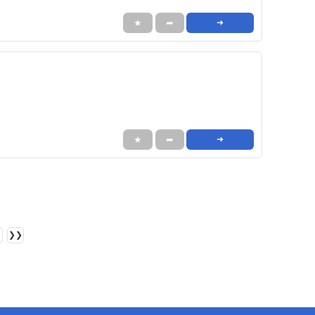
★
➦
➜
★
➦
➜
❯❯