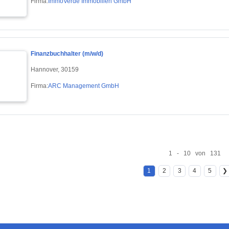
Firma:
ImmoVerde Immobilien GmbH
Finanzbuchhalter (m/w/d)
Hannover, 30159
Firma:
ARC Management GmbH
1 - 10 von 131
1
2
3
4
5
❯