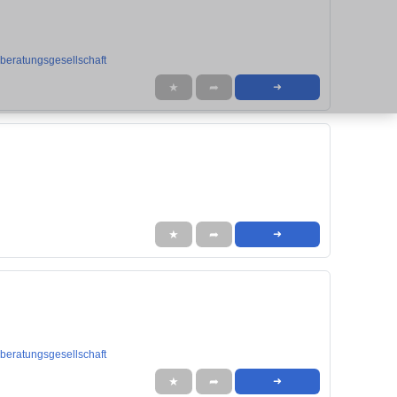
eratungsgesellschaft
★
➦
➜
★
➦
➜
eratungsgesellschaft
★
➦
➜