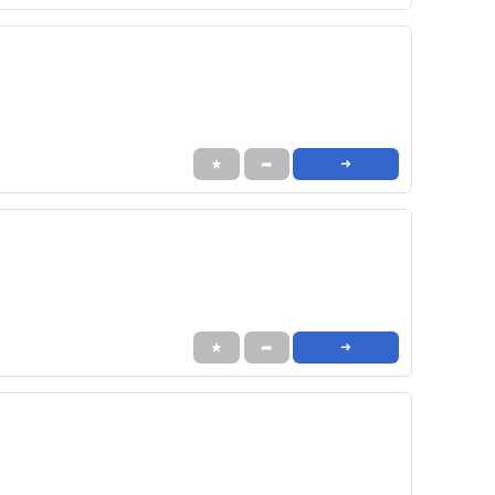
★
➦
➜
★
➦
➜