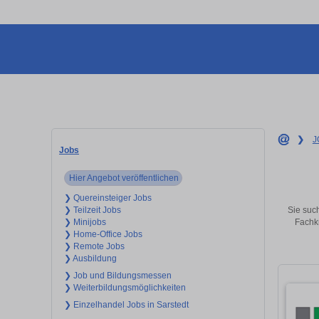
❯
J
Jobs
Hier Angebot veröffentlichen
❯ Quereinsteiger Jobs
Sie such
❯ Teilzeit Jobs
Fachkr
❯ Minijobs
❯ Home-Office Jobs
❯ Remote Jobs
❯ Ausbildung
❯ Job und Bildungsmessen
❯ Weiterbildungsmöglichkeiten
❯ Einzelhandel Jobs in Sarstedt