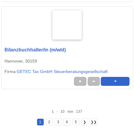
Bilanzbuchhalter/in (m/w/d)
Hannover, 30159
Firma:
GETEC Tax GmbH Steuerberatungsgesellschaft
★
➦
➜
1 - 10 von 137
1
2
3
4
5
❯
❯❯