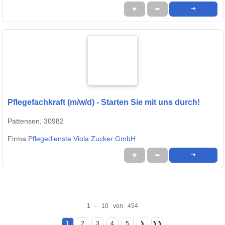
★
➦
➜
Pflegefachkraft (m/w/d) - Starten Sie mit uns durch!
Pattensen, 30982
Firma:
Pflegedienste Viola Zucker GmbH
★
➦
➜
1 - 10 von 454
1
2
3
4
5
❯
❯❯