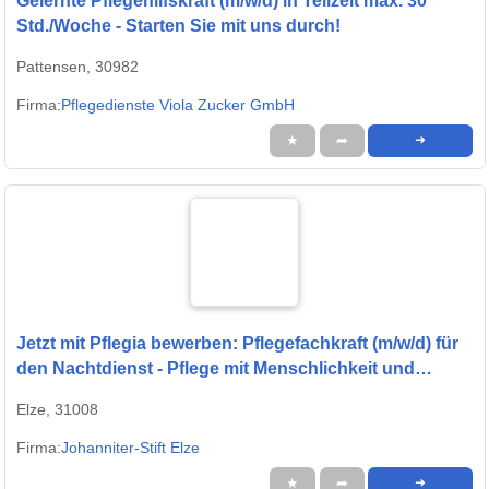
Gelernte Pflegehilfskraft (m/w/d) in Teilzeit max. 30
Std./Woche - Starten Sie mit uns durch!
Pattensen, 30982
Firma:
Pflegedienste Viola Zucker GmbH
★
➦
➜
Jetzt mit Pflegia bewerben: Pflegefachkraft (m/w/d) für
den Nachtdienst - Pflege mit Menschlichkeit und
Mitgefühl!
Elze, 31008
Firma:
Johanniter-Stift Elze
★
➦
➜