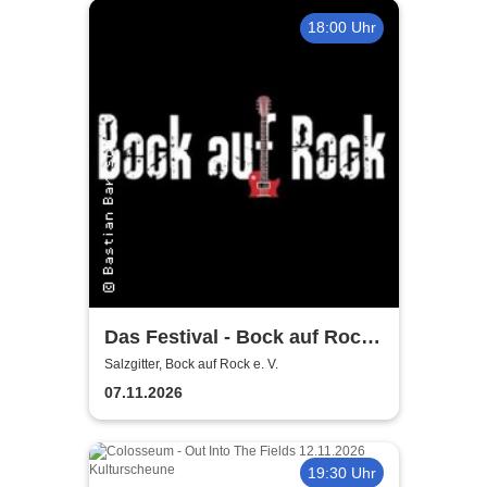
18:00 Uhr
Das Festival - Bock auf Rock
gemeinnütziger e. V.
Salzgitter, Bock auf Rock e. V.
07.11.2026
19:30 Uhr