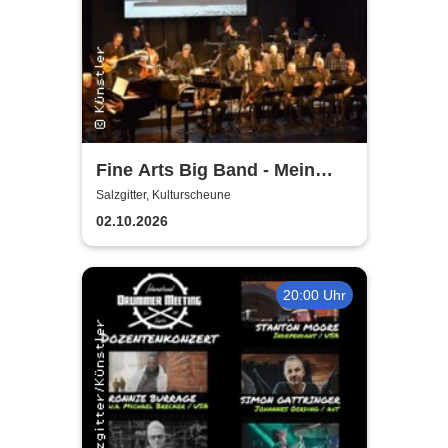
Fine Arts Big Band - Mein
amerikanischer Traum - True
Salzgitter, Kulturscheune
Stories
02.10.2026
20:00 Uhr