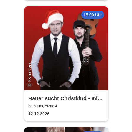
15:00 Uhr
Bauer sucht Christkind - mit
Ralf Bauer & Pat Fritz
Salzgitter, Arche 4
12.12.2026