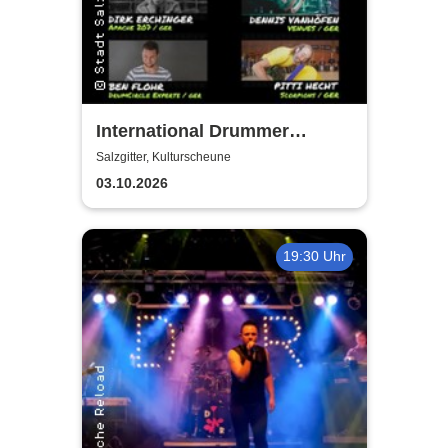
International Drummer
Meeting Konzert |
Salzgitter, Kulturscheune
Kulturscheune
03.10.2026
19:30 Uhr