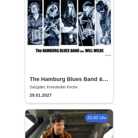
The Hamburg Blues Band &
Friends
Salzgitter, Kniestedter Kirche
29.01.2027
20:00 Uhr