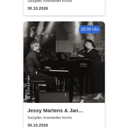
Salzgitter, Kniestedter Kirche
30.10.2026
20:00 Uhr
Jessy Martens & Jan
Fischer's Blues Support
Salzgitter, Kniestedter Kirche
30.10.2026