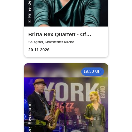
Britta Rex Quartett - Of
Witches, Queens & Heroines
Salzgitter, Kniestedter Kirche
20.11.2026
19:30 Uhr