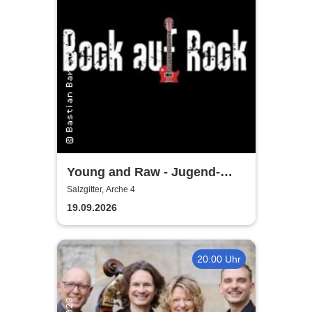
Young and Raw - Jugend-
Konzert
Salzgitter, Arche 4
19.09.2026
20:00 Uhr