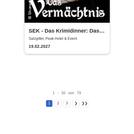
SEK - Das Krimidinner: Das
Vermächtnis
Salzgitter, Peak Hotel & Event
19.02.2027
1 - 30 von 79
1
2
3
❯
❯❯