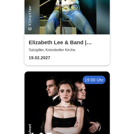
Elizabeth Lee & Band |
Kniestedter Kirche
Salzgitter, Kniestedter Kirche
19.02.2027
19:00 Uhr