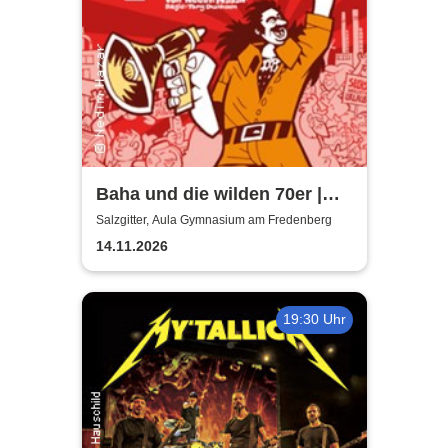
Baha und die wilden 70er |
Aula Gymnasium am
Salzgitter, Aula Gymnasium am Fredenberg
Fredenberg
14.11.2026
19:30 Uhr