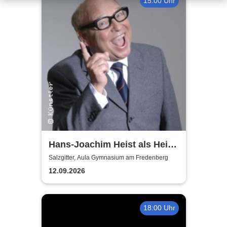
15:00 Uhr
Hans-Joachim Heist als Heinz
Erhard - Noch'n Gedicht
Salzgitter, Aula Gymnasium am Fredenberg
12.09.2026
18:00 Uhr