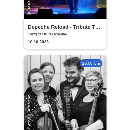
Depeche Reload - Tribute To
Depeche Mode
Salzgitter, Kulturscheune
10.10.2026
20:00 Uhr