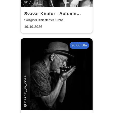
Svavar Knutur - Autumn
String Trio Tour
Salzgitter, Kniestedter Kirche
10.10.2026
20:00 Uhr