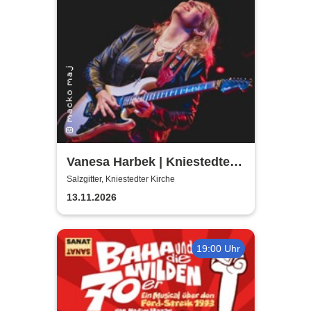
Vanesa Harbek | Kniestedter
Kirche
Salzgitter, Kniestedter Kirche
13.11.2026
19:00 Uhr