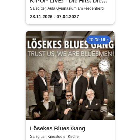
K-POP LIVE! - Die Hits. Die
Moves. Die Show.
Salzgitter, Aula Gymnasium am Fredenberg
28.11.2026 - 07.04.2027
20:00 Uhr
Lösekes Blues Gang
Salzgitter, Kniestedter Kirche