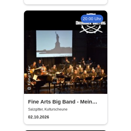
20:00 Uhr
Fine Arts Big Band - Mein
amerikanischer Traum - True
Salzgitter, Kulturscheune
Stories
02.10.2026