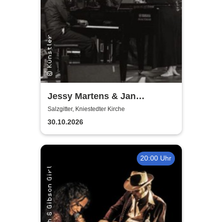
Jessy Martens & Jan
Fischer's Blues Support
Salzgitter, Kniestedter Kirche
30.10.2026
20:00 Uhr