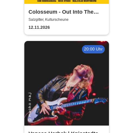
Colosseum - Out Into The
Fields
Salzgitter, Kulturscheune
12.11.2026
20:00 Uhr