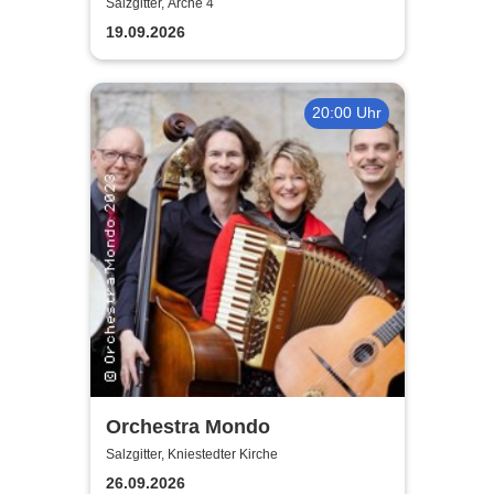
Konzert
Salzgitter, Arche 4
19.09.2026
20:00 Uhr
Orchestra Mondo
Salzgitter, Kniestedter Kirche
26.09.2026