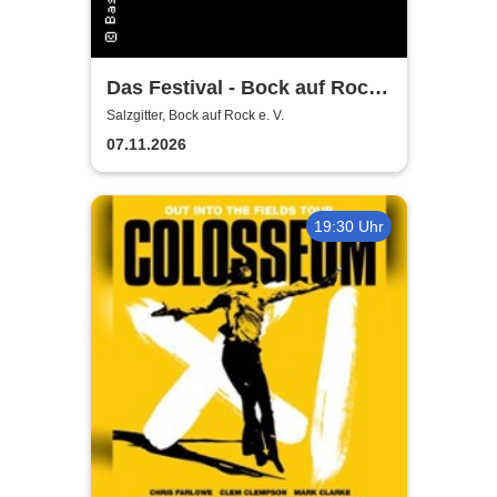
Das Festival - Bock auf Rock
gemeinnütziger e. V.
Salzgitter, Bock auf Rock e. V.
07.11.2026
19:30 Uhr