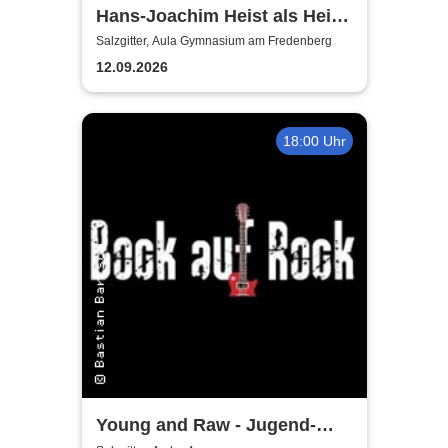
Hans-Joachim Heist als Heinz
Erhard - Noch'n Gedicht
Salzgitter, Aula Gymnasium am Fredenberg
12.09.2026
18:00 Uhr
Young and Raw - Jugend-