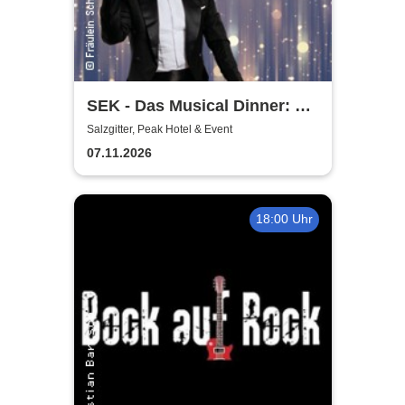
SEK - Das Musical Dinner: A
Broadway Night
Salzgitter, Peak Hotel & Event
07.11.2026
18:00 Uhr