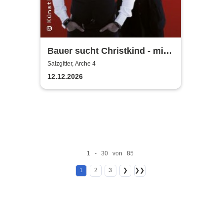
Bauer sucht Christkind - mit
Ralf Bauer & Pat Fritz
Salzgitter, Arche 4
12.12.2026
1 - 30 von 85
1
2
3
❯
❯❯