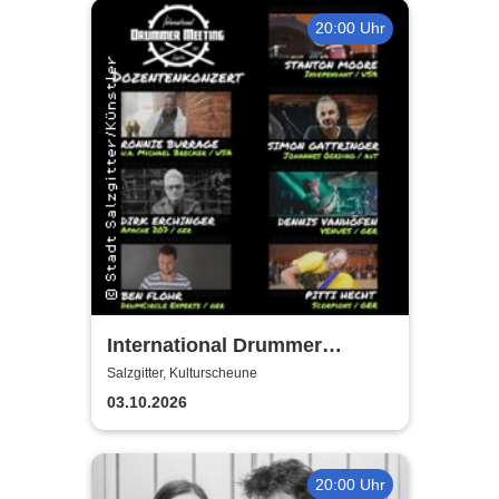
20:00 Uhr
International Drummer
Meeting Konzert |
Salzgitter, Kulturscheune
Kulturscheune
03.10.2026
20:00 Uhr