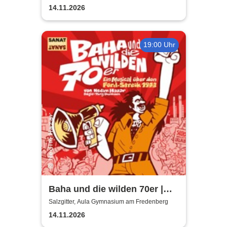
14.11.2026
19:00 Uhr
Baha und die wilden 70er |
Aula Gymnasium am
Salzgitter, Aula Gymnasium am Fredenberg
Fredenberg
14.11.2026