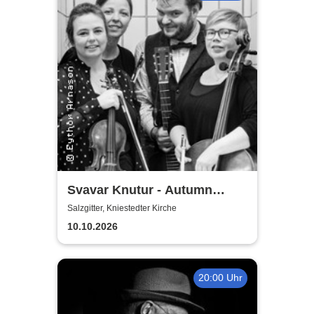
Svavar Knutur - Autumn
String Trio Tour
Salzgitter, Kniestedter Kirche
10.10.2026
20:00 Uhr