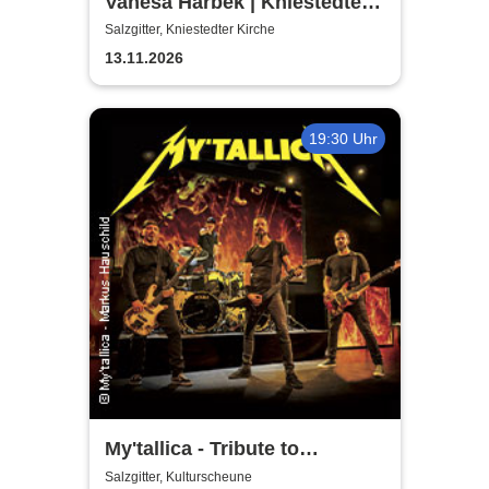
Vanesa Harbek | Kniestedter
Kirche
Salzgitter, Kniestedter Kirche
13.11.2026
19:30 Uhr
My'tallica - Tribute to
Metallica
Salzgitter, Kulturscheune