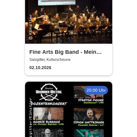
Fine Arts Big Band - Mein
amerikanischer Traum - True
Salzgitter, Kulturscheune
Stories
02.10.2026
20:00 Uhr