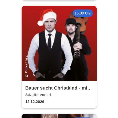
15:00 Uhr
Bauer sucht Christkind - mit
Ralf Bauer & Pat Fritz
Salzgitter, Arche 4
12.12.2026