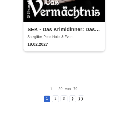
SEK - Das Krimidinner: Das
Vermächtnis
Salzgitter, Peak Hotel & Event
19.02.2027
1 - 30 von 79
1
2
3
❯
❯❯