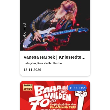
Vanesa Harbek | Kniestedter
Kirche
Salzgitter, Kniestedter Kirche
13.11.2026
19:00 Uhr