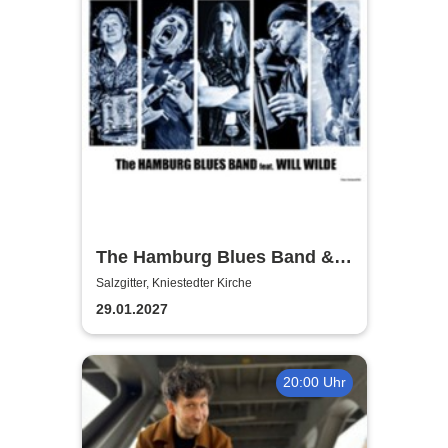
The Hamburg Blues Band &
Friends
Salzgitter, Kniestedter Kirche
29.01.2027
20:00 Uhr