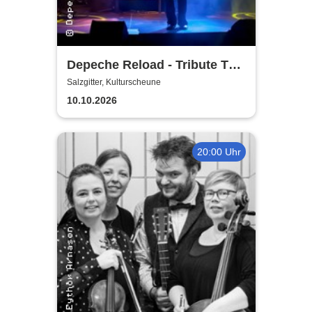
Depeche Reload - Tribute To
Depeche Mode
Salzgitter, Kulturscheune
10.10.2026
20:00 Uhr