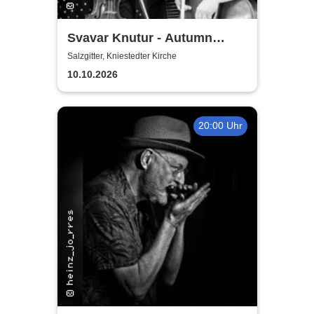
Svavar Knutur - Autumn
String Trio Tour
Salzgitter, Kniestedter Kirche
10.10.2026
20:00 Uhr