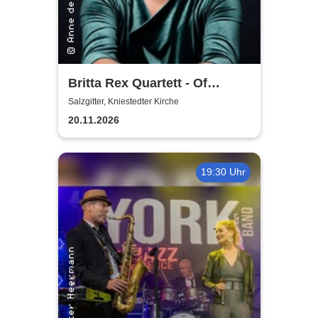
Britta Rex Quartett - Of
Witches, Queens & Heroines
Salzgitter, Kniestedter Kirche
20.11.2026
19:30 Uhr