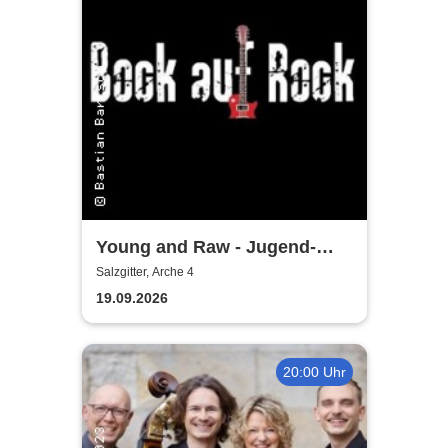
Young and Raw - Jugend-
Konzert
Salzgitter, Arche 4
19.09.2026
20:00 Uhr