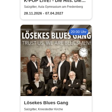
K-POP LIVE! - Die Hits. Die
Moves. Die Show.
Salzgitter, Aula Gymnasium am Fredenberg
28.11.2026 - 07.04.2027
20:00 Uhr
Lösekes Blues Gang
Salzgitter, Kniestedter Kirche