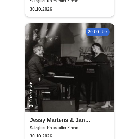
Salzgitter, Kniestedter Kirche
30.10.2026
20:00 Uhr
Jessy Martens & Jan
Fischer's Blues Support
Salzgitter, Kniestedter Kirche
30.10.2026