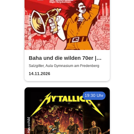
Baha und die wilden 70er |
Aula Gymnasium am
Salzgitter, Aula Gymnasium am Fredenberg
Fredenberg
14.11.2026
19:30 Uhr