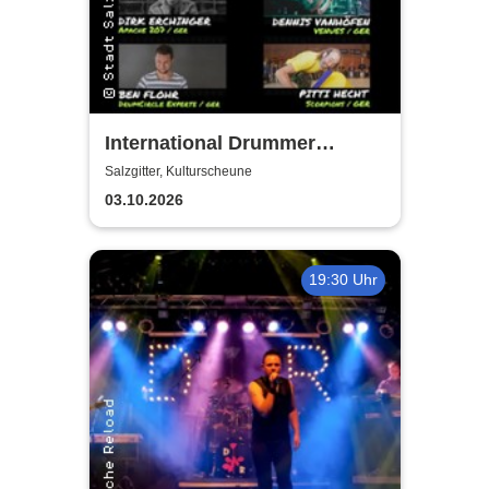
International Drummer
Meeting Konzert |
Salzgitter, Kulturscheune
Kulturscheune
03.10.2026
19:30 Uhr