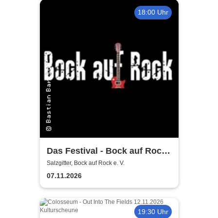
18:00 Uhr
Das Festival - Bock auf Rock
gemeinnütziger e. V.
Salzgitter, Bock auf Rock e. V.
07.11.2026
19:30 Uhr