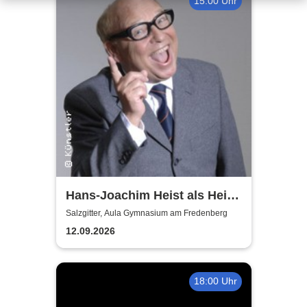
15:00 Uhr
Hans-Joachim Heist als Heinz
Erhard - Noch'n Gedicht
Salzgitter, Aula Gymnasium am Fredenberg
12.09.2026
18:00 Uhr