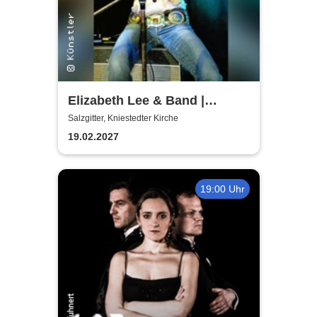
Elizabeth Lee & Band |
Kniestedter Kirche
Salzgitter, Kniestedter Kirche
19.02.2027
19:00 Uhr