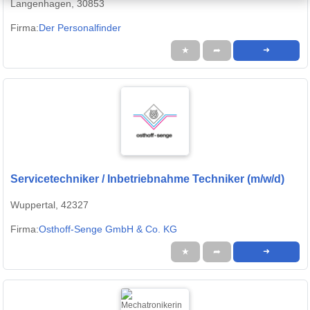
Langenhagen, 30853
Firma:
Der Personalfinder
★
➦
➜
Servicetechniker / Inbetriebnahme Techniker (m/w/d)
Wuppertal, 42327
Firma:
Osthoff-Senge GmbH & Co. KG
★
➦
➜