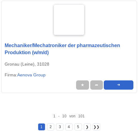
Mechaniker/Mechatroniker der pharmazeutischen
Produktion (w/m/d)
Gronau (Leine), 31028
Firma:
Aenova Group
★
➦
➜
1 - 10 von 101
1
2
3
4
5
❯
❯❯