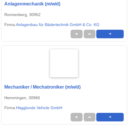
Anlagenmechanik (m/w/d)
Ronnenberg, 30952
Firma:
Anlagenbau für Bädertechnik GmbH & Co. KG
★
➦
➜
Mechaniker / Mechatroniker (m/w/d)
Hemmingen, 30966
Firma:
Hägglunds Vehicle GmbH
★
➦
➜