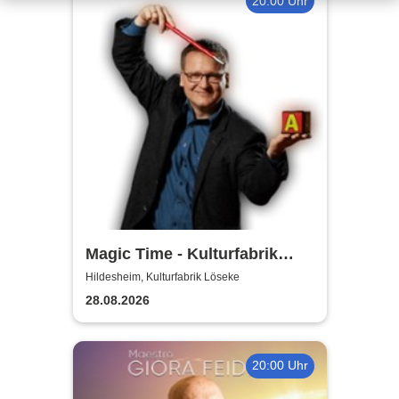
20:00 Uhr
Magic Time - Kulturfabrik
Löseke
Hildesheim, Kulturfabrik Löseke
28.08.2026
20:00 Uhr