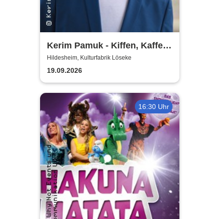
Kerim Pamuk - Kiffen, Kaffee
& Kajal
Hildesheim, Kulturfabrik Löseke
19.09.2026
16:30 Uhr