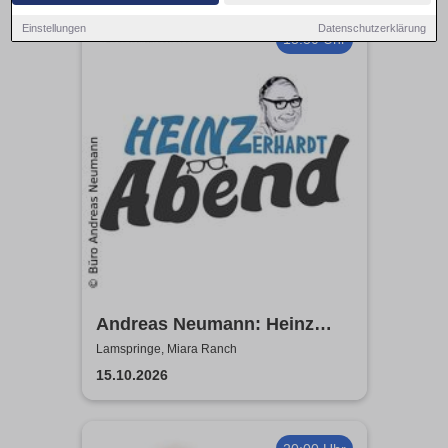
Einstellungen
Datenschutzerklärung
18:30 Uhr
Andreas Neumann: Heinz
Erhardt Dinner Show
Lamspringe, Miara Ranch
15.10.2026