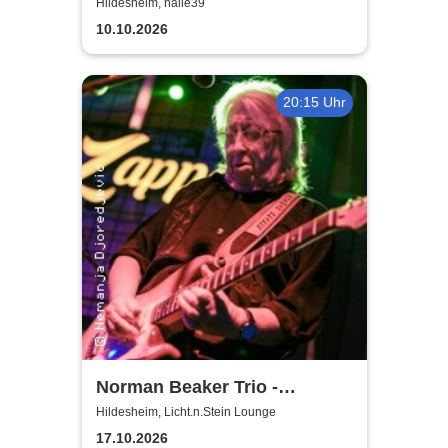
nichts ohne die Frauen
Hildesheim, halle39
10.10.2026
20:15 Uhr
Norman Beaker Trio -
Licht.n.Stein Lounge
Hildesheim, Licht.n.Stein Lounge
17.10.2026