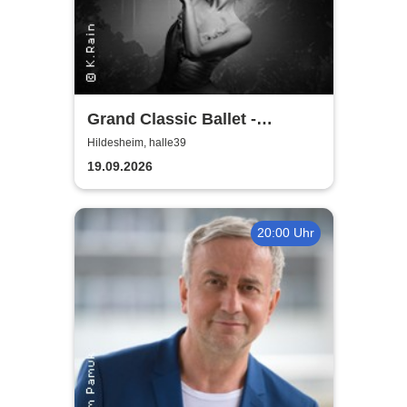
Grand Classic Ballet -
Schwanensee - Jenseits der
Hildesheim, halle39
Bühne mit live Streichquartett
19.09.2026
20:00 Uhr