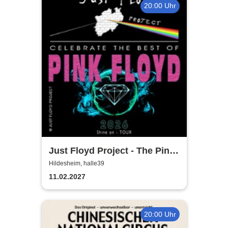
20:00 Uhr
Just Floyd Project - The Pink
Floyd Tribute Show
Hildesheim, halle39
11.02.2027
20:00 Uhr