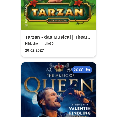
Tarzan - das Musical | Theater
Liberi
Hildesheim, halle39
20.02.2027
20:00 Uhr