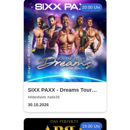
20:00 Uhr
SIXX PAXX - Dreams Tour
2026/27
Hildesheim, halle39
30.10.2026
19:00 Uhr