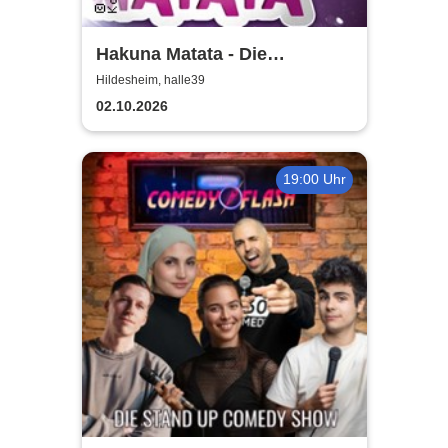
Hakuna Matata - Die
einzigartige große
Hildesheim, halle39
Kindermusical-Gala
02.10.2026
19:00 Uhr