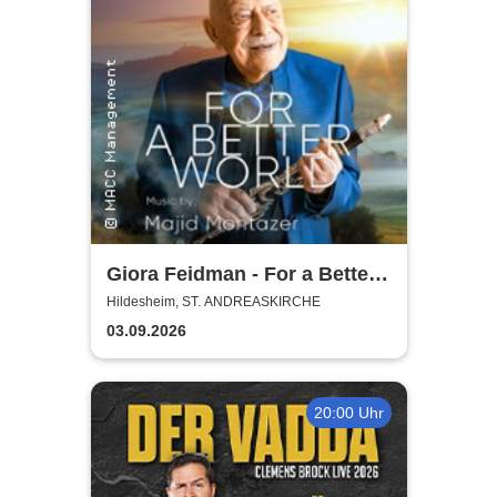
Giora Feidman - For a Better
World
Hildesheim, ST. ANDREASKIRCHE
03.09.2026
20:00 Uhr