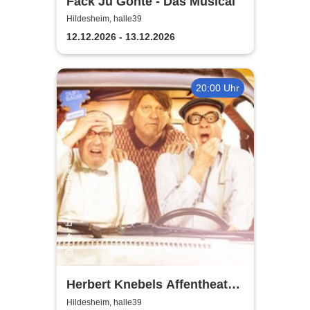
Fack Ju Göhte - Das Musical
Hildesheim, halle39
12.12.2026 - 13.12.2026
20:00 Uhr
Herbert Knebels Affentheater
- Voll Karacho!
Hildesheim, halle39