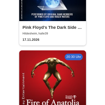
Pink Floyd's The Dark Side of
the Moon - In Concert
Hildesheim, halle39
17.11.2026
20:30 Uhr