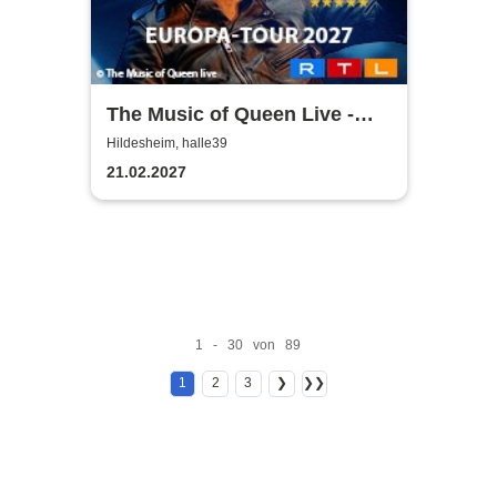
The Music of Queen Live -
Tour 2027
Hildesheim, halle39
21.02.2027
1 - 30 von 89
1
2
3
❯
❯❯