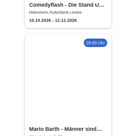
Comedyflash - Die Stand Up
Comedy Show in Hildesheim
Hildesheim, Kulturfabrik Löseke
10.10.2026 - 12.12.2026
18:00 Uhr
Mario Barth - Männer sind