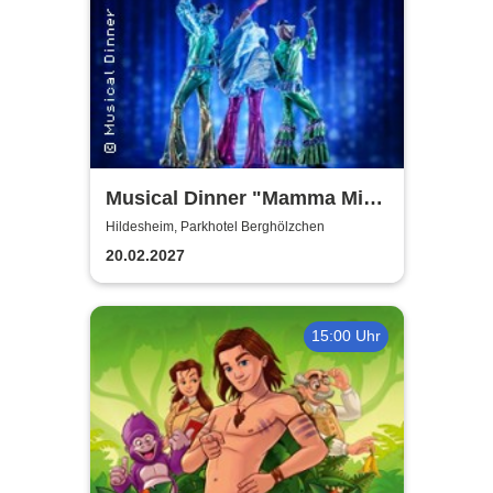
Musical Dinner "Mamma Mia
Special"
Hildesheim, Parkhotel Berghölzchen
20.02.2027
15:00 Uhr