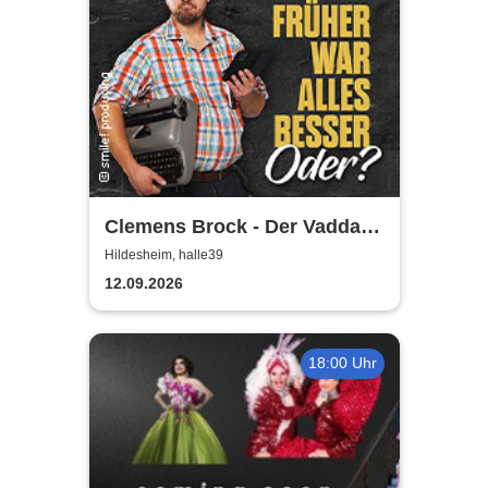
Clemens Brock - Der Vadda -
Früher war alles besser,
Hildesheim, halle39
oder?
12.09.2026
18:00 Uhr