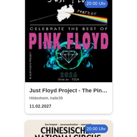
20:00 Uhr
Just Floyd Project - The Pink
Floyd Tribute Show
Hildesheim, halle39
11.02.2027
20:00 Uhr