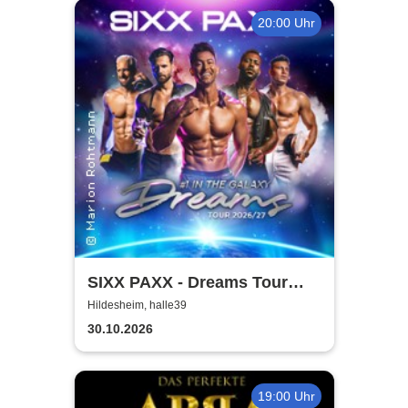
20:00 Uhr
SIXX PAXX - Dreams Tour
2026/27
Hildesheim, halle39
30.10.2026
19:00 Uhr