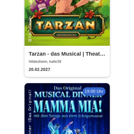
Tarzan - das Musical | Theater
Liberi
Hildesheim, halle39
20.02.2027
19:00 Uhr