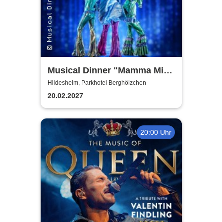
Musical Dinner "Mamma Mia
Special"
Hildesheim, Parkhotel Berghölzchen
20.02.2027
20:00 Uhr