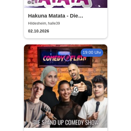
Hakuna Matata - Die
einzigartige große
Hildesheim, halle39
Kindermusical-Gala
02.10.2026
19:00 Uhr