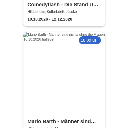
Comedyflash - Die Stand Up
Comedy Show in Hildesheim
Hildesheim, Kulturfabrik Löseke
10.10.2026 - 12.12.2026
18:00 Uhr
Mario Barth - Männer sind