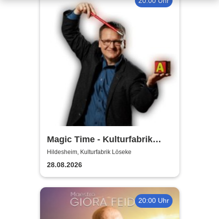
20:00 Uhr
Magic Time - Kulturfabrik
Löseke
Hildesheim, Kulturfabrik Löseke
28.08.2026
20:00 Uhr