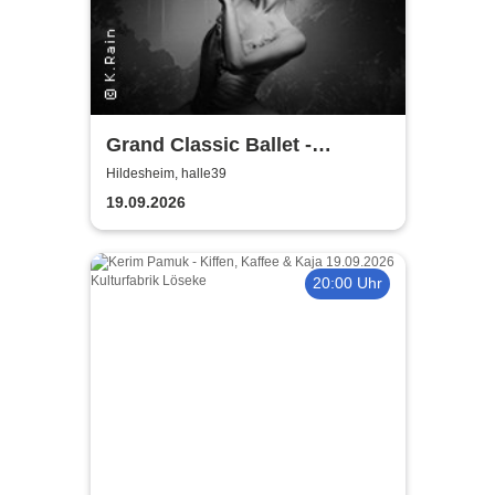
Grand Classic Ballet -
Schwanensee - Jenseits der
Hildesheim, halle39
Bühne mit live Streichquartett
19.09.2026
20:00 Uhr