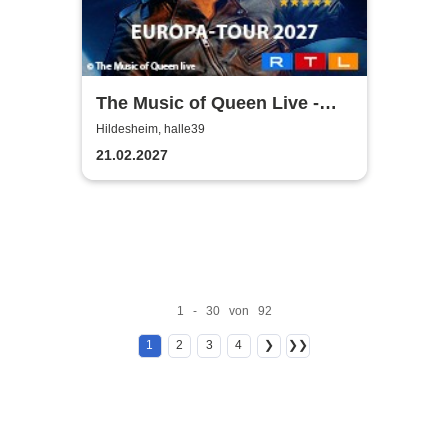
The Music of Queen Live -
Tour 2027
Hildesheim, halle39
21.02.2027
1 - 30 von 92
1
2
3
4
❯
❯❯