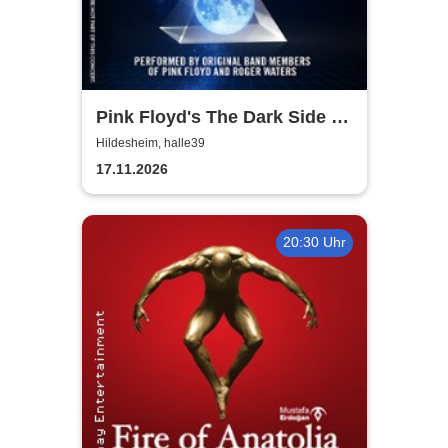
Pink Floyd's The Dark Side of
the Moon - In Concert
Hildesheim, halle39
17.11.2026
20:30 Uhr