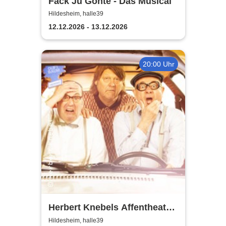
Fack Ju Göhte - Das Musical
Hildesheim, halle39
12.12.2026 - 13.12.2026
20:00 Uhr
Herbert Knebels Affentheater
- Voll Karacho!
Hildesheim, halle39