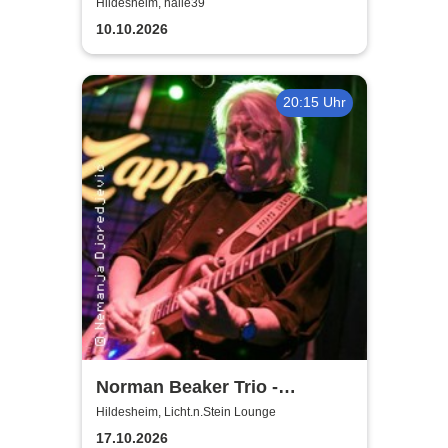
nichts ohne die Frauen
Hildesheim, halle39
10.10.2026
20:15 Uhr
Norman Beaker Trio -
Licht.n.Stein Lounge
Hildesheim, Licht.n.Stein Lounge
17.10.2026