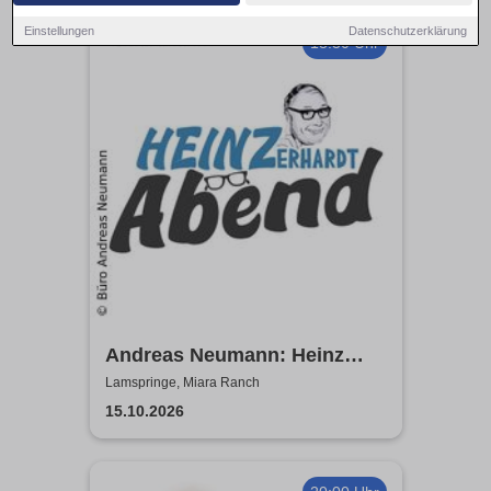
Einstellungen
Datenschutzerklärung
18:30 Uhr
Andreas Neumann: Heinz
Erhardt Dinner Show
Lamspringe, Miara Ranch
15.10.2026