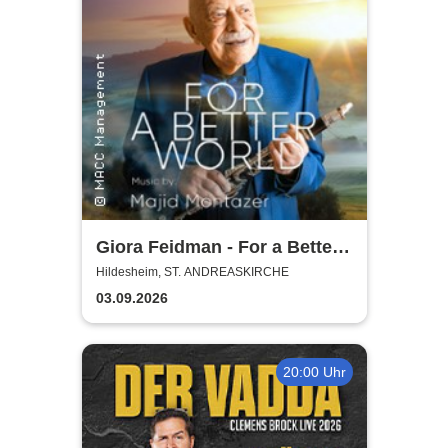
Giora Feidman - For a Better
World
Hildesheim, ST. ANDREASKIRCHE
03.09.2026
20:00 Uhr