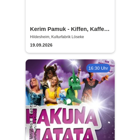
Kerim Pamuk - Kiffen, Kaffee
& Kajal
Hildesheim, Kulturfabrik Löseke
19.09.2026
16:30 Uhr