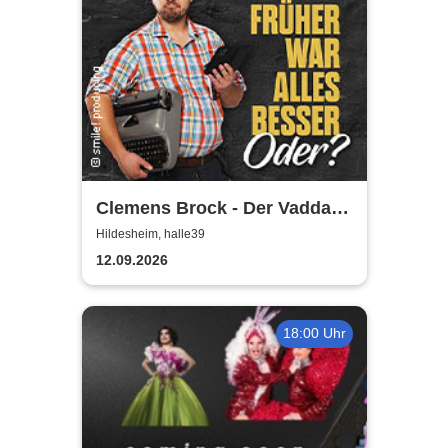
Clemens Brock - Der Vadda -
Früher war alles besser,
Hildesheim, halle39
oder?
12.09.2026
18:00 Uhr