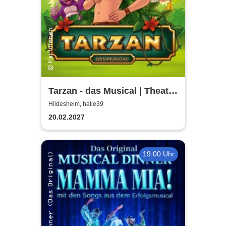
Tarzan - das Musical | Theater
Liberi
Hildesheim, halle39
20.02.2027
19:00 Uhr