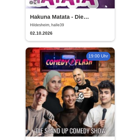
Hakuna Matata - Die
einzigartige große
Hildesheim, halle39
Kindermusical-Gala
02.10.2026
19:00 Uhr