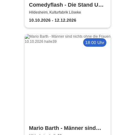
Comedyflash - Die Stand Up
Comedy Show in Hildesheim
Hildesheim, Kulturfabrik Löseke
10.10.2026 - 12.12.2026
18:00 Uhr
Mario Barth - Männer sind