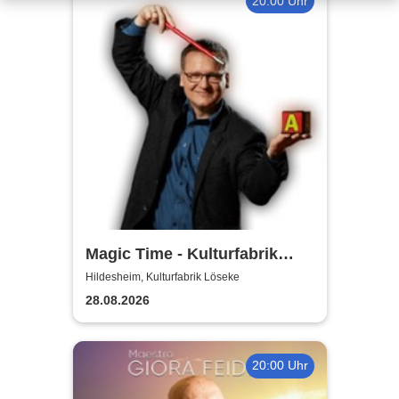
20:00 Uhr
Magic Time - Kulturfabrik
Löseke
Hildesheim, Kulturfabrik Löseke
28.08.2026
20:00 Uhr