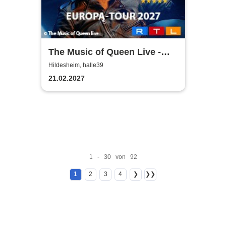
The Music of Queen Live -
Tour 2027
Hildesheim, halle39
21.02.2027
1 - 30 von 92
1
2
3
4
❯
❯❯