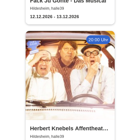
Fack Ju Göhte - Das Musical
Hildesheim, halle39
12.12.2026 - 13.12.2026
20:00 Uhr
Herbert Knebels Affentheater
- Voll Karacho!
Hildesheim, halle39