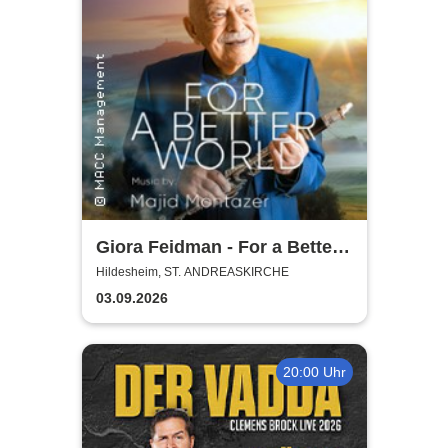
Giora Feidman - For a Better
World
Hildesheim, ST. ANDREASKIRCHE
03.09.2026
20:00 Uhr