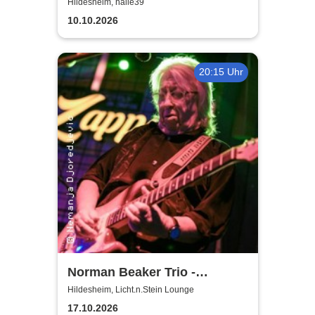
nichts ohne die Frauen
Hildesheim, halle39
10.10.2026
20:15 Uhr
Norman Beaker Trio -
Licht.n.Stein Lounge
Hildesheim, Licht.n.Stein Lounge
17.10.2026