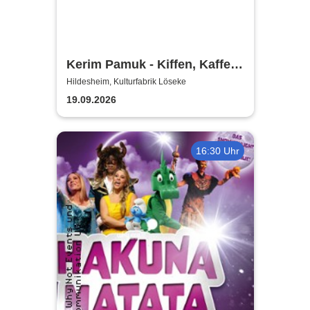
Kerim Pamuk - Kiffen, Kaffee
& Kajal
Hildesheim, Kulturfabrik Löseke
19.09.2026
16:30 Uhr