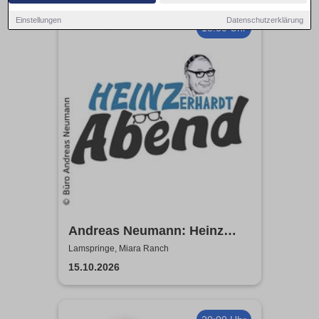
Einstellungen
Datenschutzerklärung
18:30 Uhr
Andreas Neumann: Heinz
Erhardt Dinner Show
Lamspringe, Miara Ranch
15.10.2026