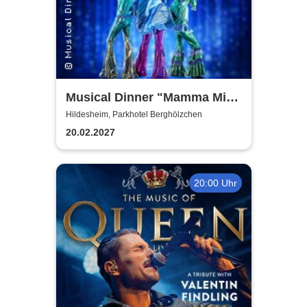
Musical Dinner "Mamma Mia
Special"
Hildesheim, Parkhotel Berghölzchen
20.02.2027
20:00 Uhr