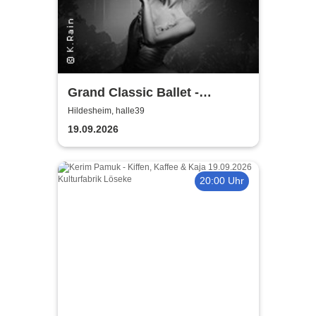
Grand Classic Ballet -
Schwanensee - Jenseits der
Hildesheim, halle39
Bühne mit live Streichquartett
19.09.2026
20:00 Uhr