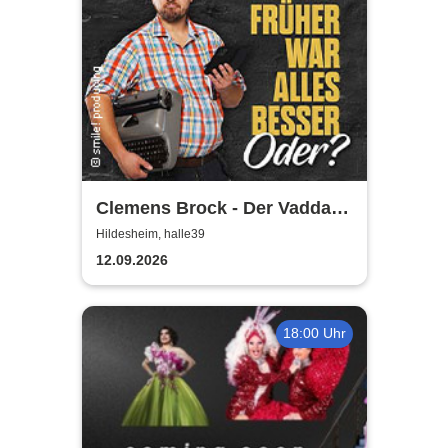
Clemens Brock - Der Vadda -
Früher war alles besser,
Hildesheim, halle39
oder?
12.09.2026
18:00 Uhr