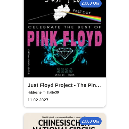
20:00 Uhr
Just Floyd Project - The Pink
Floyd Tribute Show
Hildesheim, halle39
11.02.2027
20:00 Uhr