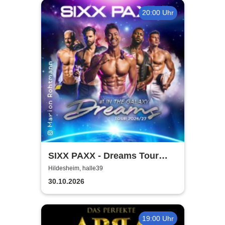
20:00 Uhr
SIXX PAXX - Dreams Tour
2026/27
Hildesheim, halle39
30.10.2026
19:00 Uhr