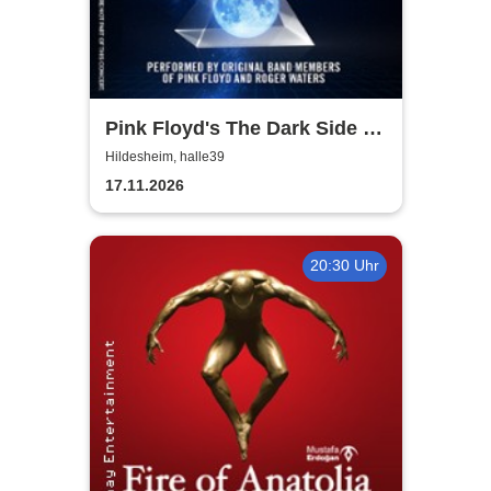
Pink Floyd's The Dark Side of
the Moon - In Concert
Hildesheim, halle39
17.11.2026
20:30 Uhr