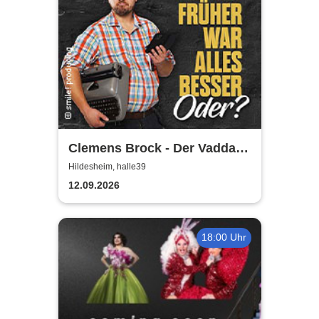
Clemens Brock - Der Vadda -
Früher war alles besser,
Hildesheim, halle39
oder?
12.09.2026
18:00 Uhr