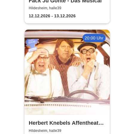
Fack Ju Göhte - Das Musical
Hildesheim, halle39
12.12.2026 - 13.12.2026
20:00 Uhr
Herbert Knebels Affentheater
- Voll Karacho!
Hildesheim, halle39