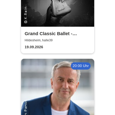
Grand Classic Ballet -
Schwanensee - Jenseits der
Hildesheim, halle39
Bühne mit live Streichquartett
19.09.2026
20:00 Uhr