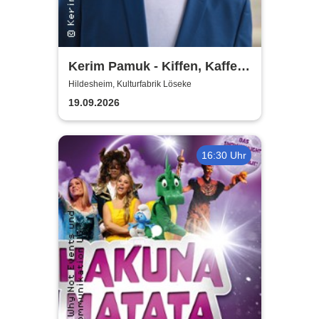
Kerim Pamuk - Kiffen, Kaffee
& Kajal
Hildesheim, Kulturfabrik Löseke
19.09.2026
16:30 Uhr