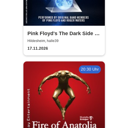
Pink Floyd's The Dark Side of
the Moon - In Concert
Hildesheim, halle39
17.11.2026
20:30 Uhr