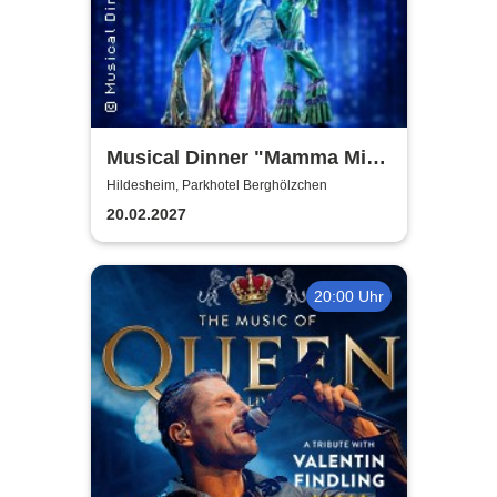
Musical Dinner "Mamma Mia
Special"
Hildesheim, Parkhotel Berghölzchen
20.02.2027
20:00 Uhr