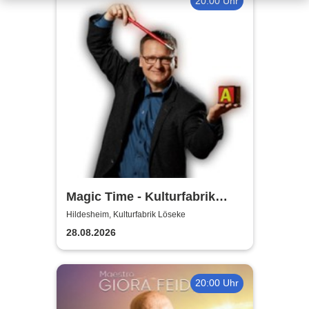
20:00 Uhr
Magic Time - Kulturfabrik
Löseke
Hildesheim, Kulturfabrik Löseke
28.08.2026
20:00 Uhr