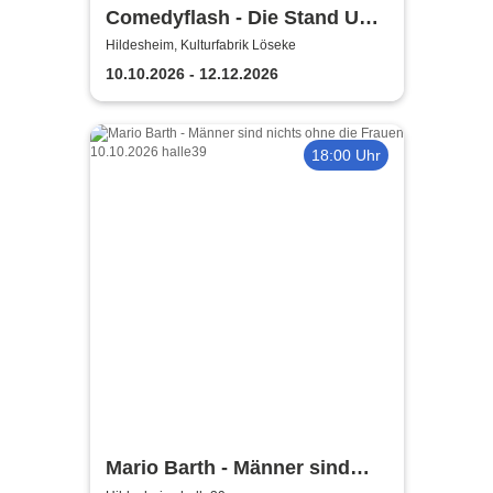
Comedyflash - Die Stand Up
Comedy Show in Hildesheim
Hildesheim, Kulturfabrik Löseke
10.10.2026 - 12.12.2026
18:00 Uhr
Mario Barth - Männer sind