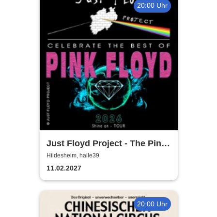
20:00 Uhr
Just Floyd Project - The Pink
Floyd Tribute Show
Hildesheim, halle39
11.02.2027
20:00 Uhr