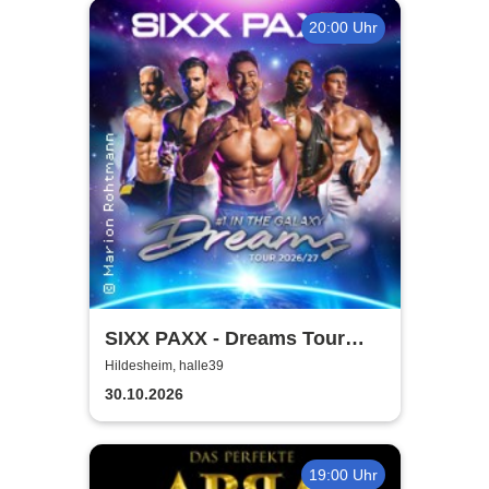
20:00 Uhr
SIXX PAXX - Dreams Tour
2026/27
Hildesheim, halle39
30.10.2026
19:00 Uhr