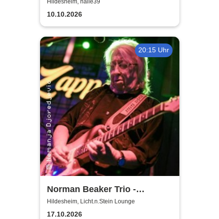
nichts ohne die Frauen
Hildesheim, halle39
10.10.2026
20:15 Uhr
Norman Beaker Trio -
Licht.n.Stein Lounge
Hildesheim, Licht.n.Stein Lounge
17.10.2026