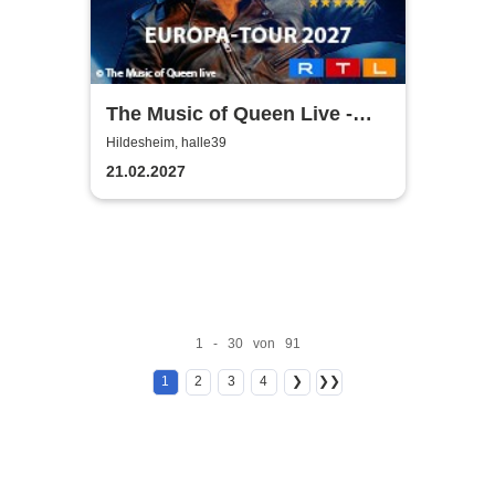
The Music of Queen Live -
Tour 2027
Hildesheim, halle39
21.02.2027
1 - 30 von 91
1
2
3
4
❯
❯❯