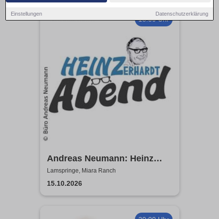
Einstellungen
Datenschutzerklärung
18:30 Uhr
Andreas Neumann: Heinz
Erhardt Dinner Show
Lamspringe, Miara Ranch
15.10.2026