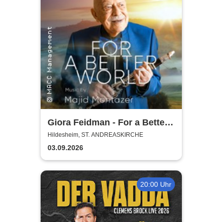
Giora Feidman - For a Better
World
Hildesheim, ST. ANDREASKIRCHE
03.09.2026
20:00 Uhr