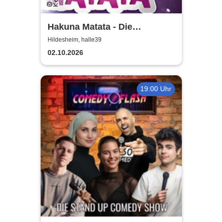
Hakuna Matata - Die
einzigartige große
Hildesheim, halle39
Kindermusical-Gala
02.10.2026
19:00 Uhr