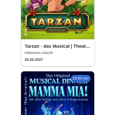
Tarzan - das Musical | Theater
Liberi
Hildesheim, halle39
20.02.2027
19:00 Uhr