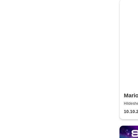
Mario
nicht
Hildeshe
10.10.