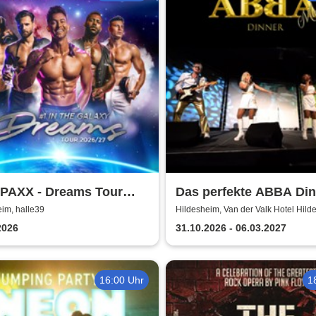
 PAXX - Dreams Tour
Das perfekte ABBA Din
/27
im, halle39
Hildesheim, Van der Valk Hotel Hild
2026
31.10.2026 - 06.03.2027
16:00 Uhr
1