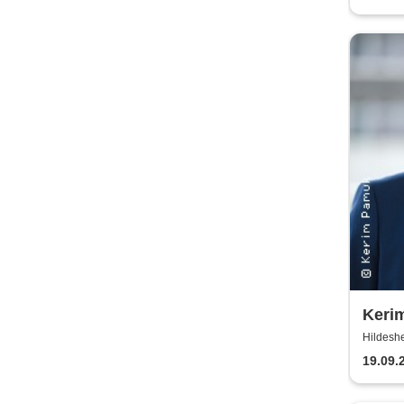
Kerim
& Kaj
Hildeshe
19.09.