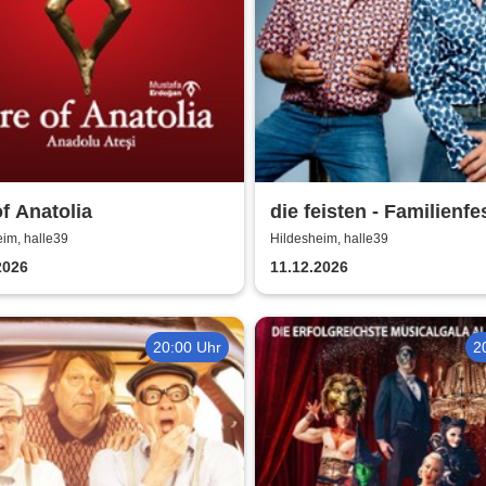
of Anatolia
die feisten - Familienfe
im, halle39
Hildesheim, halle39
2026
11.12.2026
20:00 Uhr
2