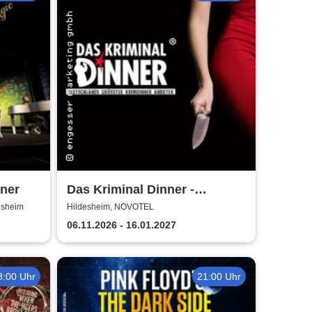
ner
Das Kriminal Dinner -
Testament à la Carte
esheim
Hildesheim, NOVOTEL
06.11.2026 - 16.01.2027
8:00 Uhr
21:00 Uhr