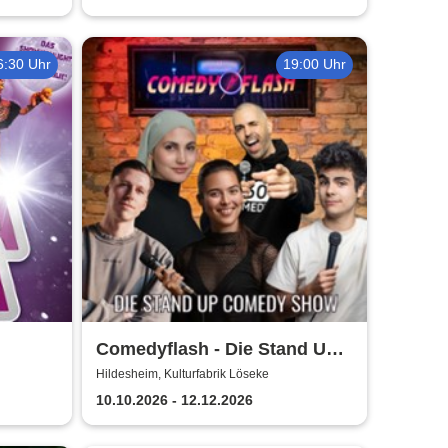
6:30 Uhr
19:00 Uhr
Comedyflash - Die Stand Up
Comedy Show in Hildesheim
Hildesheim, Kulturfabrik Löseke
10.10.2026 - 12.12.2026