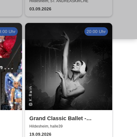
World
Hildesheim, ST. ANDREASKIRCHE
03.09.2026
8:00 Uhr
20:00 Uhr
Grand Classic Ballet -
Schwanensee - Jenseits der
Hildesheim, halle39
Bühne mit live Streichquartett
19.09.2026