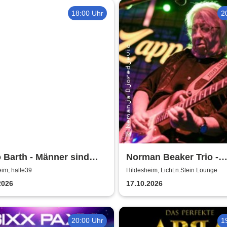
18:00 Uhr
2
 Barth - Männer sind
Norman Beaker Trio -
s ohne die Frauen
Licht.n.Stein Lounge
im, halle39
Hildesheim, Licht.n.Stein Lounge
2026
17.10.2026
20:00 Uhr
1