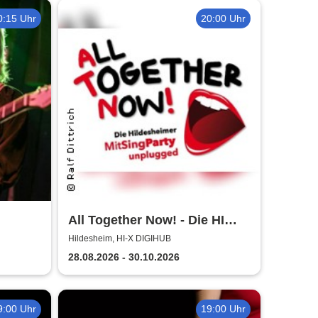
0:15 Uhr
20:00 Uhr
All Together Now! - Die HI
MitSingParty
Hildesheim, HI-X DIGIHUB
28.08.2026 - 30.10.2026
9:00 Uhr
19:00 Uhr