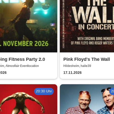
ng Fitness Party 2.0
Pink Floyd's The Wall
im, Atmosflair Eventlocation
Hildesheim, halle39
2026
17.11.2026
20:30 Uhr
2