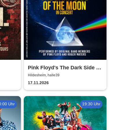
Pink Floyd's The Dark Side of
the Moon - In Concert
Hildesheim, halle39
17.11.2026
0:00 Uhr
19:30 Uhr