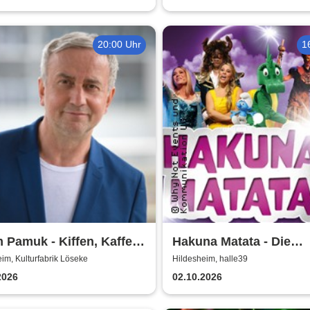
20:00 Uhr
1
 Pamuk - Kiffen, Kaffee
Hakuna Matata - Die
al
einzigartige große
im, Kulturfabrik Löseke
Hildesheim, halle39
Kindermusical-Gala
2026
02.10.2026