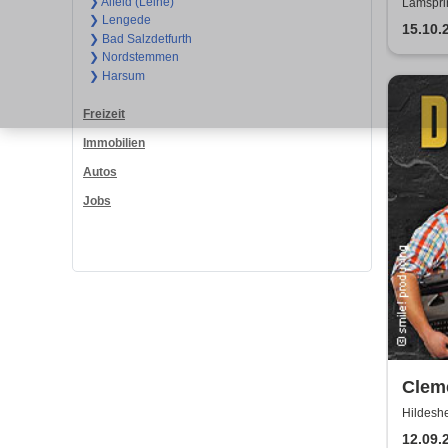
Erha
❯ Alfeld (Leine)
Lamspri
❯ Lengede
15.10.
❯ Bad Salzdetfurth
❯ Nordstemmen
❯ Harsum
Freizeit
Immobilien
Autos
Jobs
Cleme
Frühe
Hildeshe
oder
12.09.