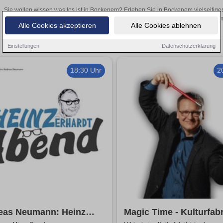
Sie wollen wissen was los ist in Bockenem? Erleben Sie in Bockenem vielseitige
Theateraufführungen oder aufregende Veranstaltungen in Bockenem – 
Alle Cookies akzeptieren
Alle Cookies ablehnen
Einstellungen
Datenschutzerklärung
18:30 Uhr
2
eas Neumann: Heinz
Magic Time - Kulturfabr